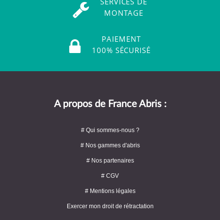
SERVICES DE
MONTAGE
PAIEMENT
100% SÉCURISÉ
A propos de France Abris :
# Qui sommes-nous ?
# Nos gammes d'abris
# Nos partenaires
# CGV
# Mentions légales
Exercer mon droit de rétractation