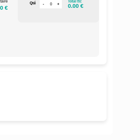
taire
Total ttc
Qté
0.00 €
0 €