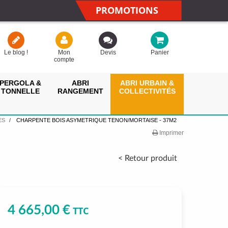
PROMOTIONS
Le blog !
Mon
Devis
Panier
compte
PERGOLA &
ABRI
ABRI URBAIN &
TONNELLE
RANGEMENT
COLLECTIVITÉS
ES
CHARPENTE BOIS ASYMETRIQUE TENON/MORTAISE - 37M2
Imprimer
< Retour produit
4 665,00 €
TTC