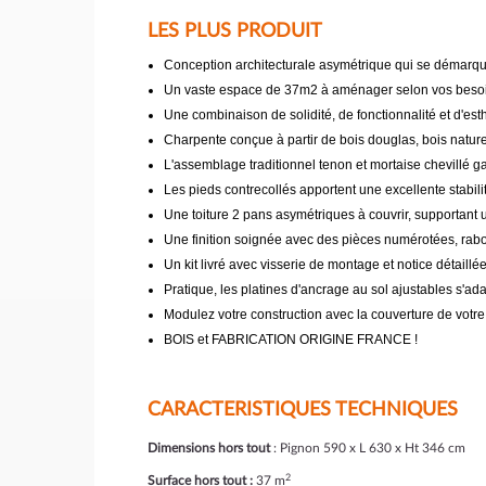
LES PLUS PRODUIT
Conception architecturale asymétrique qui se démarque
Un vaste espace de 37m2 à aménager selon vos besoi
Une combinaison de solidité, de fonctionnalité et d'est
Charpente conçue à partir de bois douglas, bois naturel
L'assemblage traditionnel tenon et mortaise chevillé g
Les pieds contrecollés apportent une excellente stabilit
Une toiture 2 pans asymétriques à couvrir, supportant 
Une finition soignée avec des pièces numérotées, rabo
Un kit livré avec visserie de montage et notice détaillé
Pratique, les platines d'ancrage au sol ajustables s'a
Modulez votre construction avec la couverture de votr
BOIS et FABRICATION ORIGINE FRANCE !
CARACTERISTIQUES TECHNIQUES
Dimensions hors tout
: Pignon 590 x L 630 x Ht 346 cm
2
Surface hors tout :
37 m