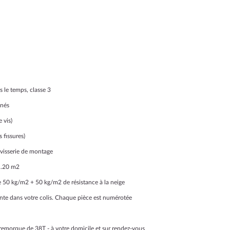
s le temps, classe 3
inés
 vis)
 fissures)
 visserie de montage
41.20 m2
 50 kg/m2 + 50 kg/m2 de résistance à la neige
ointe dans votre colis. Chaque pièce est numérotée
-remorque de 38T - à votre domicile et sur rendez-vous