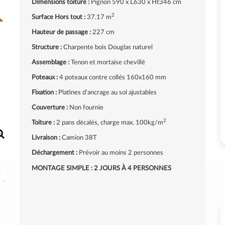
Dimensions toiture :
Pignon 590 x L630 x Ht346 cm
2
Surface Hors tout :
37.17 m
Hauteur de passage :
227 cm
Structure :
Charpente bois Douglas naturel
Assemblage :
Tenon et mortaise chevillé
Poteaux :
4 poteaux contre collés 160x160 mm
Fixation :
Platines d'ancrage au sol ajustables
Couverture :
Non fournie
2
Toiture :
2 pans décalés, charge max. 100kg/m
Livraison :
Camion 38T
Déchargement :
Prévoir au moins 2 personnes
MONTAGE SIMPLE : 2 JOURS À 4 PERSONNES