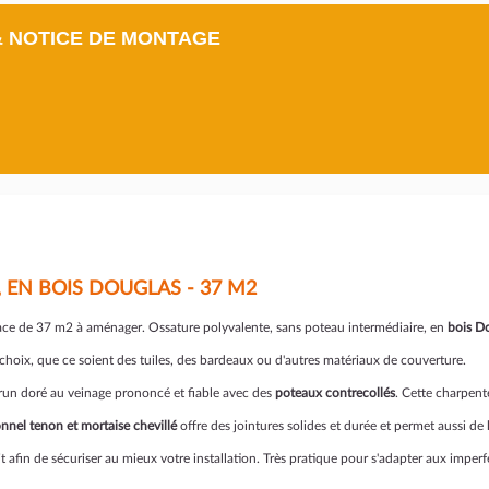
& NOTICE DE MONTAGE
 EN BOIS DOUGLAS - 37 M2
ace de 37 m2 à aménager. Ossature polyvalente, sans poteau intermédiaire, en
bois D
choix, que ce soient des tuiles, des bardeaux ou d'autres matériaux de couverture.
run doré au veinage prononcé et fiable avec des
poteaux contrecollés
. Cette charpent
nnel tenon et mortaise chevillé
offre des jointures solides et durée et permet aussi de
kit afin de sécuriser au mieux votre installation. Très pratique pour s'adapter aux impe