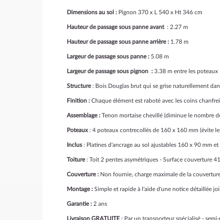
Dimensions au sol
:
Pignon 370 x L 540 x Ht 346 cm
Hauteur de passage
sous panne avant
: 2.27 m
Hauteur de passage sous panne arrière :
1.78 m
Largeur de passage sous panne :
5.08 m
Largeur de passage sous pignon :
3.38 m entre les poteaux
Structure
: Bois Douglas brut qui se grise naturellement dan
Finition :
Chaque élément est raboté avec les coins chanfre
Assemblage :
Tenon mortaise chevillé (diminue le nombre de
Poteaux
: 4 poteaux contrecollés de 160 x 160 mm (évite les
Inclus
: Platines d'ancrage au sol ajustables 160 x 90 mm et
Toiture
: Toit 2 pentes asymétriques - Surface couverture 
Couverture :
Non fournie, charge maximale de la couverture
Montage :
Simple et rapide à l'aide d'une notice détaillée j
Garantie :
2 ans
Livraison GRATUITE
: Par un transporteur spécialisé - semi