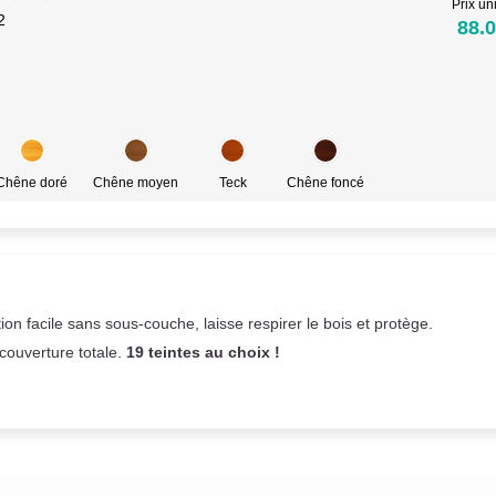
Prix uni
2
88.0
Chêne doré
Chêne moyen
Teck
Chêne foncé
on facile sans sous-couche,
laisse respirer le bois et
protège.
 couverture totale.
19 teintes au choix !