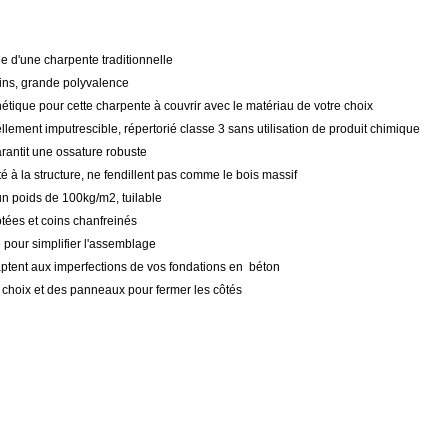
 d'une charpente traditionnelle
ns, grande polyvalence
hétique pour cette charpente à couvrir avec le matériau de votre choix
lement imputrescible, répertorié classe 3 sans utilisation de produit chimique
arantit une ossature robuste
é à la structure, ne fendillent pas comme le bois massif
un poids de 100kg/m2, tuilable
tées et coins chanfreinés
e pour simplifier l'assemblage
daptent aux imperfections de vos fondations en béton
e choix et des panneaux pour fermer les côtés