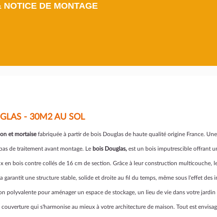
& NOTICE DE MONTAGE
GLAS - 30M2 AU SOL
non et mortaise
fabriquée à partir de bois Douglas de haute qualité origine France. Une
e pas de traitement avant montage. Le
bois Douglas,
est un bois imputrescible offrant un
n bois contre collés de 16 cm de section. Grâce à leur construction multicouche, les
garantit une structure stable, solide et droite au fil du temps, même sous l'effet des 
tion polyvalente pour aménager un espace de stockage, un lieu de vie dans votre jardin
de couverture qui s'harmonise au mieux à votre architecture de maison. Tout est envisag