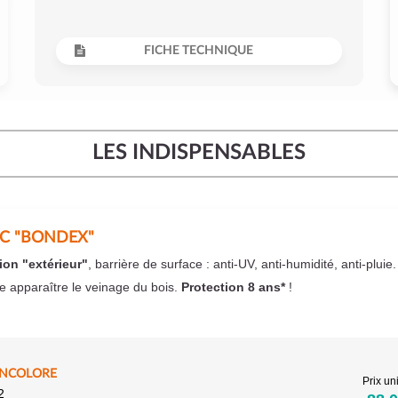
FICHE TECHNIQUE
LES INDISPENSABLES
EC "BONDEX"
ion "extérieur"
, barrière de surface : anti-UV, anti-humidité, anti-pluie
se apparaître le veinage du bois.
Protection 8 ans*
!
INCOLORE
Prix uni
2