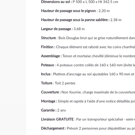
Dimensions au sol :
P 500 x L 500 x Ht 342.5 cm
Hauteur de passage sous le pignon
: 2.20 m
Hauteur de passage sous la panne sablière :
2.38 m
Largeur de passage :
3.68 m
Structure
: Bois Douglas brut qui se grise naturellement dans
Finition :
Chaque élément est raboté avec les coins chanfre
Assemblage :
Tenon et mortaise chevillé (diminue le nombre
Poteaux
: 4 poteaux contre collés de 160 x 160 mm (évite le
Inclus
: Platines d'ancrage au sol ajustables 160 x 90 mm et
Toiture
: Toit 2 pentes
Couverture :
Non fournie, charge maximale de la couverture
Montage :
Simple et rapide à l'aide d'une notice détaillée j
Garantie :
2 ans
Livraison GRATUITE
: Par un transporteur spécialisé - semi
Déchargement :
Prévoir 2 personnes pour dépalettiser au p