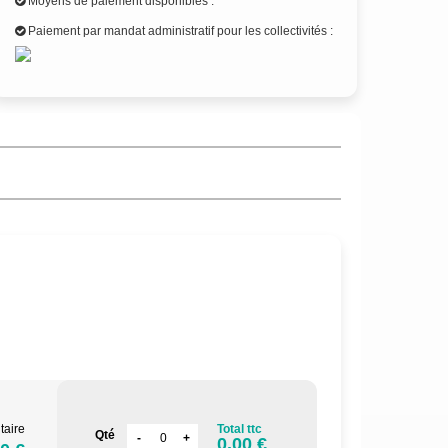
Moyens de paiement disponibles :
Paiement par mandat administratif pour les collectivités :
.
taire
Total ttc
Qté
0.00 €