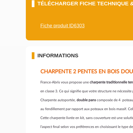
TÉLÉCHARGER FICHE TECHNIQUE 
Fiche produit ID6303
INFORMATIONS
CHARPENTE 2 PENTES EN BOIS DOU
France-Abris vous propose une
charpente traditionnelle te
en classe 3. Ce qui signifie que votre structure ne nécessit
Charpente autoportée,
double pans
composée de 4 poteaux e
au fendillement par rapport aux poteaux en bois massif. Cela 
Cette charpente livrée en kit, sans couverture est une solu
l'aspect final selon vos préférences en choisissant le type 