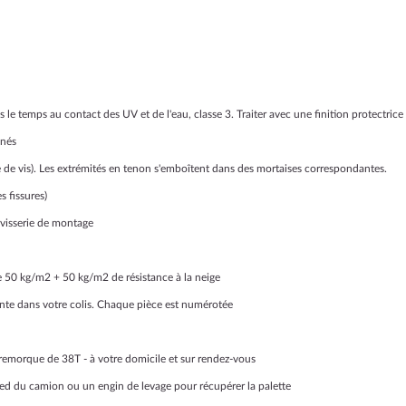
 le temps au contact des UV et de l'eau, classe 3. T
raiter avec une finition protectri
inés
 de vis). Les extrémités en tenon s'emboîtent dans des mortaises correspondantes.
s fissures)
 visserie de montage
 50 kg/m2 + 50 kg/m2 de résistance à la neige
ointe dans votre colis. Chaque pièce est numérotée
-remorque de 38T - à votre domicile et sur rendez-vous
ied du camion ou un engin de levage pour récupérer la palette