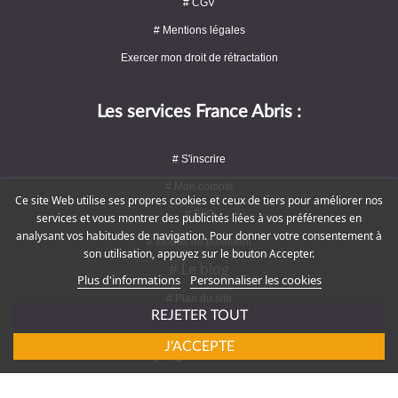
# CGV
# Mentions légales
Exercer mon droit de rétractation
Les services France Abris :
# S'inscrire
# Mon compte
Ce site Web utilise ses propres cookies et ceux de tiers pour améliorer nos
# FAQ
services et vous montrer des publicités liées à vos préférences en
analysant vos habitudes de navigation. Pour donner votre consentement à
# Modes de paiement
son utilisation, appuyez sur le bouton Accepter.
# Le blog
Plus d'informations
Personnaliser les cookies
# Plan du site
REJETER TOUT
J'ACCEPTE
Rejoignez-nous !