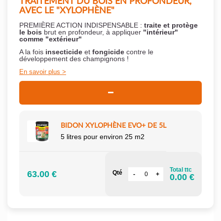
TRAITEMENT DU BOIS EN PROFONDEUR,
AVEC LE "XYLOPHÈNE"
PREMIÈRE ACTION INDISPENSABLE :
traite et protège
le bois
brut en profondeur, à appliquer
"intérieur"
comme "extérieur"
A la fois
insecticide
et
fongicide
contre le
développement des champignons !
En savoir plus
BIDON XYLOPHÈNE EVO+ DE 5L
5 litres pour environ 25 m2
Total ttc
63.00 €
Qté
0.00 €