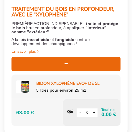
TRAITEMENT DU BOIS EN PROFONDEUR,
AVEC LE "XYLOPHÈNE"
PREMIÈRE ACTION INDISPENSABLE :
traite et protège
le bois
brut en profondeur, à appliquer
"intérieur"
comme "extérieur"
A la fois
insecticide
et
fongicide
contre le
développement des champignons !
En savoir plus
BIDON XYLOPHÈNE EVO+ DE 5L
5 litres pour environ 25 m2
Total ttc
63.00 €
Qté
0.00 €