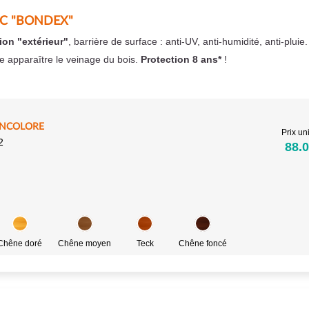
EC "BONDEX"
ion "extérieur"
, barrière de surface : anti-UV, anti-humidité, anti-pluie
se apparaître le veinage du bois.
Protection 8 ans*
!
INCOLORE
Prix uni
2
88.0
Chêne doré
Chêne moyen
Teck
Chêne foncé