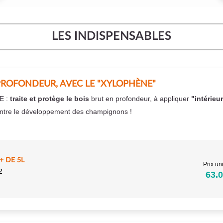
LES INDISPENSABLES
PROFONDEUR, AVEC LE "XYLOPHÈNE"
E :
traite et protège le bois
brut en profondeur, à appliquer
"intérieu
ntre le développement des champignons !
 DE 5L
Prix uni
2
63.0