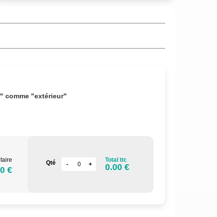
r" comme "extérieur"
taire
Total ttc
Qté
0.00 €
0 €