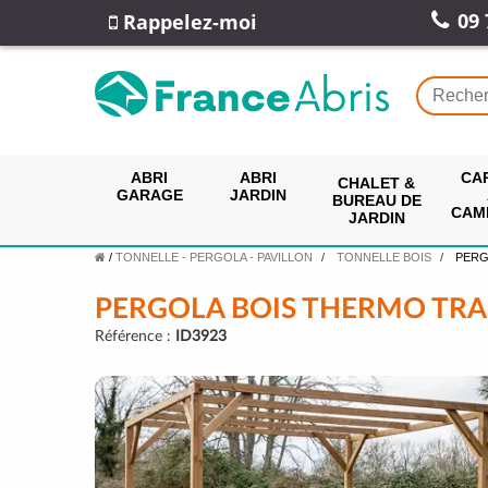
09 
Rappelez-moi
ABRI
ABRI
CA
CHALET &
GARAGE
JARDIN
BUREAU DE
CAM
JARDIN
/
TONNELLE - PERGOLA - PAVILLON
TONNELLE BOIS
PERG
PERGOLA BOIS THERMO TRA
Référence :
ID3923