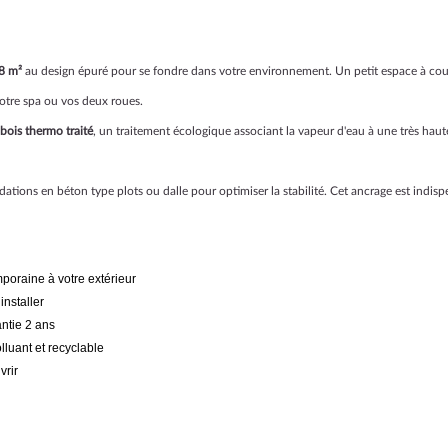
88 m²
au design épuré pour se fondre dans votre environnement. Un petit espace à couv
votre spa ou vos deux roues.
bois thermo
traité
, un traitement écologique associant la vapeur d'eau à une très hau
tions en béton type plots ou dalle pour optimiser la stabilité. Cet ancrage est indis
poraine à votre extérieur
installer
antie 2 ans
luant et recyclable
vrir