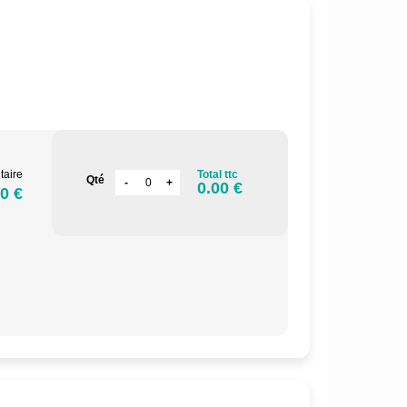
.
taire
Total ttc
Qté
0.00 €
0 €