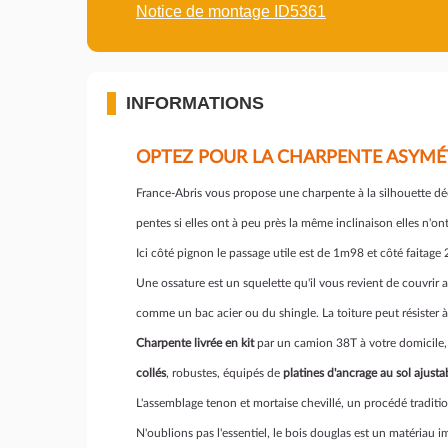
Notice de montage ID5361
INFORMATIONS
OPTEZ POUR LA CHARPENTE ASYMÉT
France-Abris vous propose une charpente à la silhouette dé
pentes si elles ont à peu près la même inclinaison elles n'o
Ici côté pignon le passage utile est de 1m98 et côté faita
Une ossature est un squelette qu'il vous revient de couvrir 
comme un bac acier ou du shingle. La toiture peut résister
Charpente livrée en kit
par un camion 38T à votre domicile, 
collés
, robustes, équipés de
platines d'ancrage au sol ajusta
L'assemblage tenon et mortaise chevillé, un procédé traditio
N'oublions pas l'essentiel, le bois douglas est un matériau i