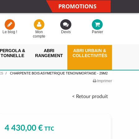
PROMOTIONS
Le blog !
Mon
Devis
Panier
compte
PERGOLA &
ABRI
ABRI URBAIN &
TONNELLE
RANGEMENT
COLLECTIVITÉS
ES
CHARPENTE BOIS ASYMETRIQUE TENON/MORTAISE - 29M2
Imprimer
< Retour produit
4 430,00 €
TTC