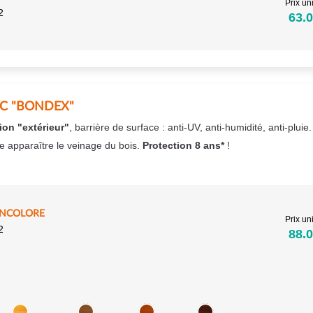
Prix uni
2
63.0
EC "BONDEX"
ion "extérieur"
, barrière de surface : anti-UV, anti-humidité, anti-pluie
se apparaître le veinage du bois.
Protection 8 ans*
!
INCOLORE
Prix uni
2
88.0