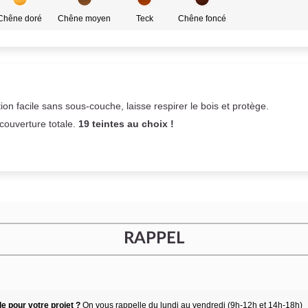
Chêne doré
Chêne moyen
Teck
Chêne foncé
on facile sans sous-couche,
laisse respirer le bois et
protège.
 couverture totale.
19 teintes au choix !
RAPPEL
e pour votre projet ?
On vous rappelle du lundi au vendredi (9h-12h et 14h-18h)