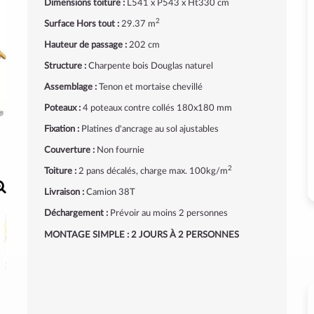
Dimensions toiture :
L541 x P543 x Ht330 cm
2
Surface Hors tout :
29.37 m
Hauteur de passage :
202 cm
Structure :
Charpente bois Douglas naturel
Assemblage :
Tenon et mortaise chevillé
Poteaux :
4 poteaux contre collés 180x180 mm
Fixation :
Platines d'ancrage au sol ajustables
Couverture :
Non fournie
2
Toiture :
2 pans décalés, charge max. 100kg/m
Livraison :
Camion 38T
Déchargement :
Prévoir au moins 2 personnes
MONTAGE SIMPLE : 2 JOURS À 2 PERSONNES