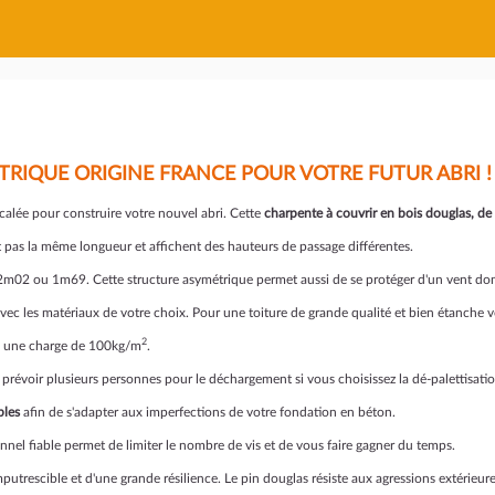
RIQUE ORIGINE FRANCE POUR VOTRE FUTUR ABRI !
calée pour construire votre nouvel abri. Cette
charpente
à couvrir en bois douglas, d
nt pas la même longueur et affichent des hauteurs de passage différentes.
ge 2m02 ou 1m69.
Cette structure asymétrique permet aussi de se protéger d'un vent d
avec les matériaux de votre choix. Pour une toiture de grande qualité et bien étanche v
2
 à une charge de 100kg/m
.
prévoir plusieurs personnes pour le déchargement si vous choisissez la dé-palettisat
bles
afin de s'adapter aux imperfections de votre fondation en béton.
nnel fiable permet de limiter le nombre de vis et de vous faire gagner du temps.
mputrescible et d'une grande résilience. Le pin douglas résiste aux agressions extérieu