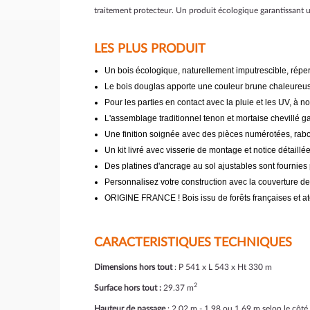
traitement protecteur. Un produit écologique garantissant u
LES PLUS PRODUIT
Un bois écologique, naturellement imputrescible, réper
Le bois douglas apporte une couleur brune chaleureu
Pour les parties en contact avec la pluie et les UV, à n
L'assemblage traditionnel tenon et mortaise chevillé ga
Une finition soignée avec des pièces numérotées, rabo
Un kit livré avec visserie de montage et notice détaillé
Des platines d'ancrage au sol ajustables sont fournies
Personnalisez votre construction avec la couverture de
ORIGINE FRANCE ! Bois issu de forêts françaises et ate
CARACTERISTIQUES TECHNIQUES
Dimensions hors tout
: P 541 x L 543 x Ht 330 m
2
Surface hors tout :
29.37 m
Hauteur de passage
: 2.02 m - 1.98 ou 1.69 m selon le côté