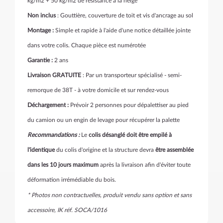
kg/m2 + 50 kg/m2 de résistance à la neige
Non inclus
: Gouttière, couverture de toit et vis d'ancrage au sol
Montage :
Simple et rapide à l'aide d'une notice détaillée jointe
dans votre colis. Chaque pièce est numérotée
Garantie :
2 ans
Livraison GRATUITE
: Par un transporteur spécialisé - semi-
remorque de 38T - à votre domicile et sur rendez-vous
Déchargement :
Prévoir 2 personnes pour dépalettiser au pied
du camion ou un engin de levage pour récupérer la palette
Recommandations :
Le
colis désanglé doit
être empilé à
l'identique
du colis d'origine et la structure devra
être assemblée
dans les 10 jours maximum
après la livraison afin d'éviter toute
déformation irrémédiable du bois.
* Photos non contractuelles, produit vendu sans option et sans
accessoire, IK réf. SOCA/1016