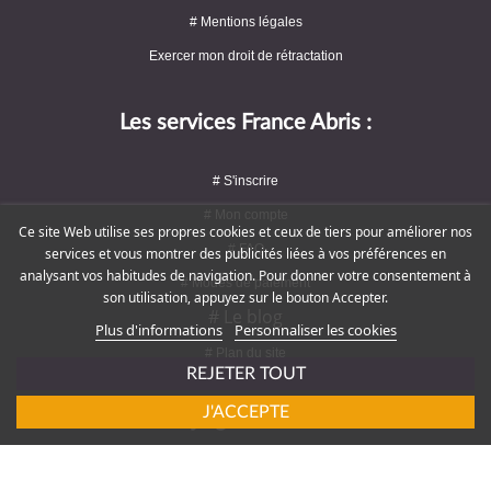
# Mentions légales
Exercer mon droit de rétractation
Les services France Abris :
# S'inscrire
# Mon compte
Ce site Web utilise ses propres cookies et ceux de tiers pour améliorer nos
# FAQ
services et vous montrer des publicités liées à vos préférences en
analysant vos habitudes de navigation. Pour donner votre consentement à
# Modes de paiement
son utilisation, appuyez sur le bouton Accepter.
# Le blog
Plus d'informations
Personnaliser les cookies
# Plan du site
REJETER TOUT
J'ACCEPTE
Rejoignez-nous !