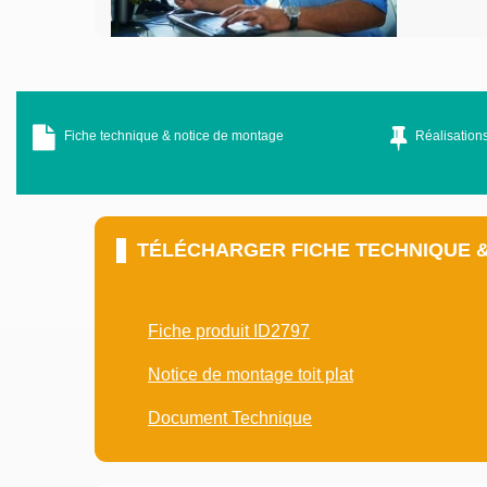
Fiche technique & notice de montage
Réalisations
TÉLÉCHARGER FICHE TECHNIQUE 
Fiche produit ID2797
Notice de montage toit plat
Document Technique