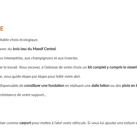
E
éritable choix écologique.
avec du
bois issu du Massif Central
.
 aux intempéries, aux champignons et aux insectes.
 le travail. Vous recevez, à l'adresse de votre choix un
kit complet y compris la visseri
, vous guide étape par étape pour bâtir votre abri.
indispensable de
constituer une fondation
en réalisant une
dalle béton
ou des
plots en
résistance de votre support...
iliser comme
carport
pour mettre à l'abri votre véhicule. Si vous lui ajouter une toitur