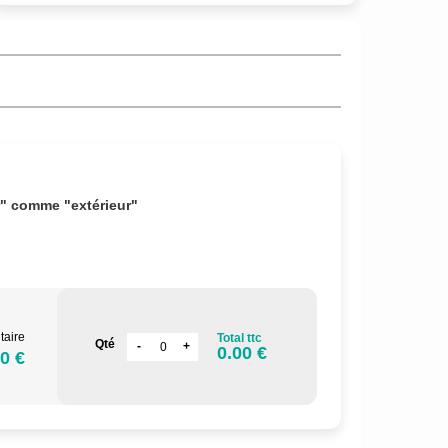
r" comme "extérieur"
taire
Total ttc
Qté
0.00 €
0 €