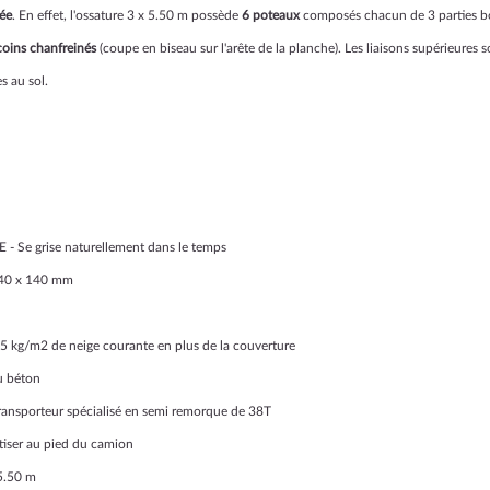
sée
. En effet, l'ossature 3 x 5.50 m possède
6 poteaux
composés chacun de 3 parties bo
coins chanfreinés
(coupe en biseau sur l'arête de la planche). Les liaisons supérieures s
es au sol.
 - Se grise naturellement dans le temps
 140 x 140 mm
45 kg/m2 de neige courante en plus de la couverture
au béton
transporteur spécialisé en semi remorque de 38T
tiser au pied du camion
 5.50 m