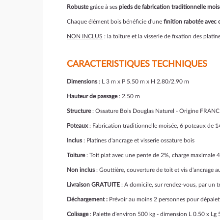
Robuste
grâce à ses
pieds de fabrication traditionnelle moi
Chaque élément bois bénéficie d'une
finition rabotée avec 
NON INCLUS
: la toiture et la visserie de fixation des platin
CARACTERISTIQUES TECHNIQUES
Dimensions
: L 3 m x P 5.50 m x H 2.80/2.90 m
Hauteur de passage
: 2.50 m
Structure
: Ossature Bois Douglas Naturel - Origine FRANCE
Poteaux
: Fabrication traditionnelle moisée, 6 poteaux de
Inclus
: Platines d'ancrage et visserie ossature bois
Toiture
: Toit plat avec une pente de 2%, charge maximale 
Non inclus
: Gouttière, couverture de toit et vis d'ancrage 
Livraison GRATUITE
: A domicile, sur rendez-vous, par un 
Déchargement :
Prévoir au moins 2 personnes pour dépalet
Colisage
: Palette d'environ 500 kg - dimension L 0.50 x Lg