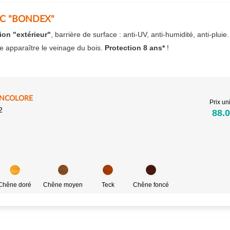
EC "BONDEX"
ion "extérieur"
, barrière de surface : anti-UV, anti-humidité, anti-pluie
se apparaître le veinage du bois.
Protection 8 ans*
!
INCOLORE
Prix uni
2
88.0
Chêne doré
Chêne moyen
Teck
Chêne foncé