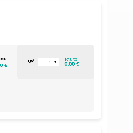
.
taire
Total ttc
Qté
0.00 €
0 €