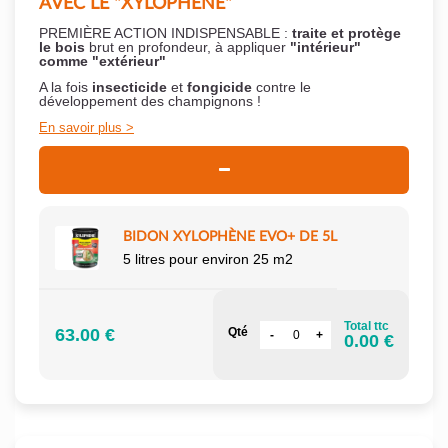
AVEC LE "XYLOPHÈNE"
PREMIÈRE ACTION INDISPENSABLE :
traite et protège
le bois
brut en profondeur, à appliquer
"intérieur"
comme "extérieur"
A la fois
insecticide
et
fongicide
contre le
développement des champignons !
En savoir plus
BIDON XYLOPHÈNE EVO+ DE 5L
5 litres pour environ 25 m2
Total ttc
63.00 €
Qté
0.00 €