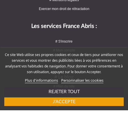
Exercer mon droit de rétractation
Les services France Abris :
# S'inscrire
# Mon compte
Ce site Web utilise ses propres cookies et ceux de tiers pour améliorer nos
# FAQ
services et vous montrer des publicités liées à vos préférences en
analysant vos habitudes de navigation. Pour donner votre consentement à
# Modes de paiement
son utilisation, appuyez sur le bouton Accepter.
# Le blog
Plus d'informations
Personnaliser les cookies
# Plan du site
REJETER TOUT
J'ACCEPTE
Rejoignez-nous !