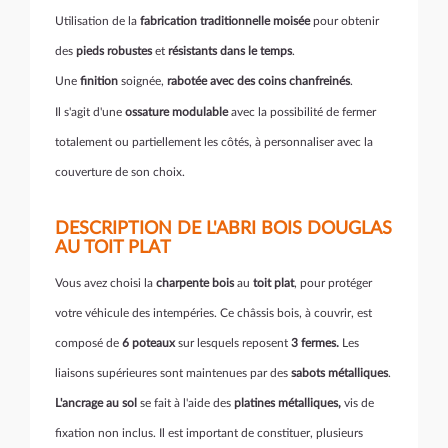
Utilisation de la
fabrication traditionnelle moisée
pour obtenir
des
pieds robustes
et
résistants dans le temps
.
Une
finition
soignée,
rabotée avec des coins chanfreinés
.
Il s'agit d'une
ossature modulable
avec la possibilité de fermer
totalement ou partiellement les côtés, à personnaliser avec la
couverture de son choix.
DESCRIPTION DE L'ABRI BOIS DOUGLAS
AU TOIT PLAT
Vous avez choisi la
charpente bois
au
toit plat
, pour protéger
votre véhicule des intempéries. Ce châssis bois, à couvrir, est
composé de
6 poteaux
sur lesquels reposent
3 fermes.
Les
liaisons supérieures sont maintenues par des
sabots métalliques
.
L'ancrage au sol
se fait à l'aide des
platines métalliques,
vis de
fixation non inclus. Il est important de constituer, plusieurs