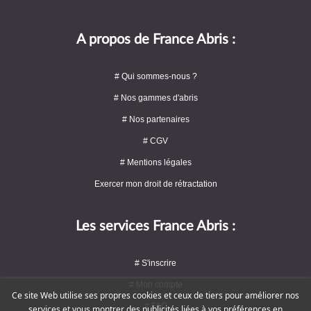
A propos de France Abris :
# Qui sommes-nous ?
# Nos gammes d'abris
# Nos partenaires
# CGV
# Mentions légales
Exercer mon droit de rétractation
Les services France Abris :
# S'inscrire
# Mon compte
Ce site Web utilise ses propres cookies et ceux de tiers pour améliorer nos
# FAQ
services et vous montrer des publicités liées à vos préférences en