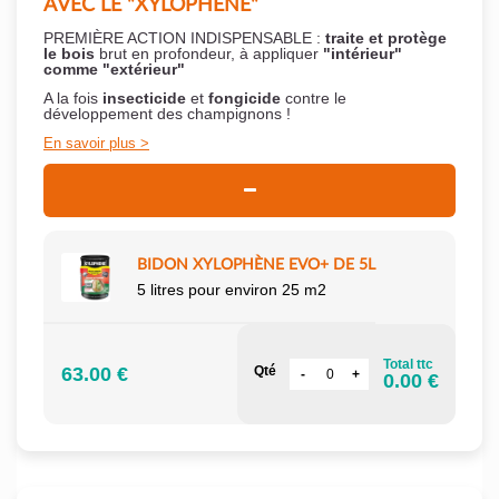
AVEC LE "XYLOPHÈNE"
PREMIÈRE ACTION INDISPENSABLE :
traite et protège
le bois
brut en profondeur, à appliquer
"intérieur"
comme "extérieur"
A la fois
insecticide
et
fongicide
contre le
développement des champignons !
En savoir plus
BIDON XYLOPHÈNE EVO+ DE 5L
5 litres pour environ 25 m2
Total ttc
63.00 €
Qté
0.00 €