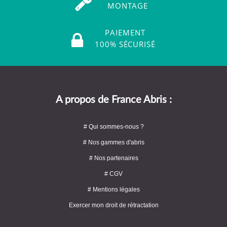
MONTAGE
PAIEMENT
100% SÉCURISÉ
A propos de France Abris :
# Qui sommes-nous ?
# Nos gammes d'abris
# Nos partenaires
# CGV
# Mentions légales
Exercer mon droit de rétractation