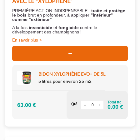
AVEC LE "XYLOPHÈNE"
PREMIÈRE ACTION INDISPENSABLE :
traite et protège
le bois
brut en profondeur, à appliquer
"intérieur"
comme "extérieur"
A la fois
insecticide
et
fongicide
contre le
développement des champignons !
En savoir plus
BIDON XYLOPHÈNE EVO+ DE 5L
5 litres pour environ 25 m2
Total ttc
63.00 €
Qté
0.00 €