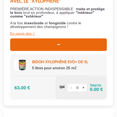
AVEC LE "XYLOPHÈNE"
PREMIÈRE ACTION INDISPENSABLE :
traite et protège
le bois
brut en profondeur, à appliquer
"intérieur"
comme "extérieur"
A la fois
insecticide
et
fongicide
contre le
développement des champignons !
En savoir plus
BIDON XYLOPHÈNE EVO+ DE 5L
5 litres pour environ 25 m2
Total ttc
63.00 €
Qté
0.00 €