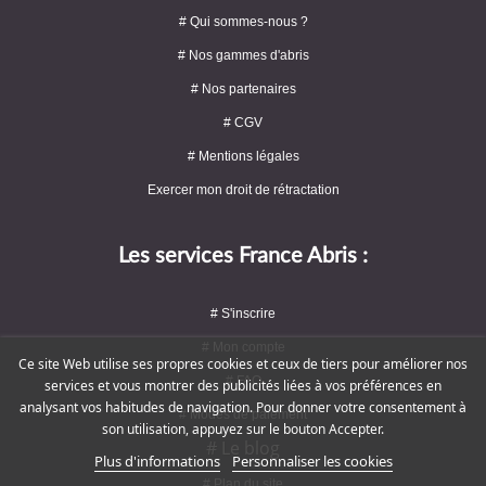
# Qui sommes-nous ?
# Nos gammes d'abris
# Nos partenaires
# CGV
# Mentions légales
Exercer mon droit de rétractation
Les services France Abris :
# S'inscrire
# Mon compte
Ce site Web utilise ses propres cookies et ceux de tiers pour améliorer nos
# FAQ
services et vous montrer des publicités liées à vos préférences en
analysant vos habitudes de navigation. Pour donner votre consentement à
# Modes de paiement
son utilisation, appuyez sur le bouton Accepter.
# Le blog
Plus d'informations
Personnaliser les cookies
# Plan du site