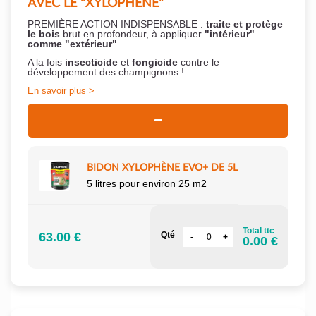
AVEC LE "XYLOPHÈNE"
PREMIÈRE ACTION INDISPENSABLE :
traite et protège
le bois
brut en profondeur, à appliquer
"intérieur"
comme "extérieur"
A la fois
insecticide
et
fongicide
contre le
développement des champignons !
En savoir plus
BIDON XYLOPHÈNE EVO+ DE 5L
5 litres pour environ 25 m2
Total ttc
63.00 €
Qté
0.00 €