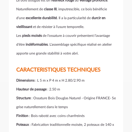
Le bois douglas est un
résineux rouge
au
veinage prononcé
.
Naturellement de
classe III
, imputrescible, ce bois bénéficie
d'une
excellente durabilité
. Il a la particularité de
durcir en
vieillissant
et de résister à l'usure temporelle.
Les
pieds moisés
de l'ossature à couvrir présentent l'avantage
d'être
indéformables
. L'assemblage spécifique réalisé en atelier
apporte une grande stabilité à votre abri.
CARACTERISTIQUES TECHNIQUES
Dimensions
: L 5 m x P 4 m x H 2.80/2.90 m
Hauteur de passage
: 2.50 m
Structure
: Ossature Bois Douglas Naturel - Origine FRANCE- Se
grise naturellement dans le temps
Finition
: Bois raboté avec coins chanfreinés
Poteaux
: Fabrication traditionnelle moisée, 2 poteaux de 140 x