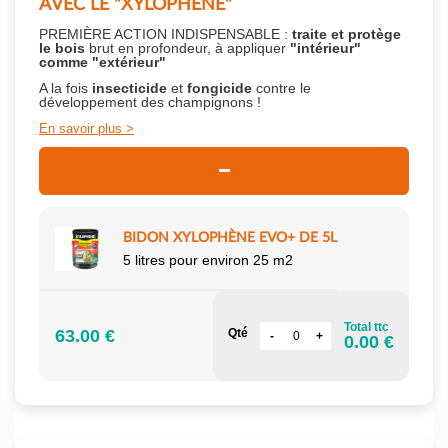
AVEC LE "XYLOPHÈNE"
PREMIÈRE ACTION INDISPENSABLE :
traite et protège
le bois
brut en profondeur, à appliquer
"intérieur"
comme "extérieur"
A la fois
insecticide
et
fongicide
contre le
développement des champignons !
En savoir plus
BIDON XYLOPHÈNE EVO+ DE 5L
5 litres pour environ 25 m2
Total ttc
63.00 €
Qté
0.00 €