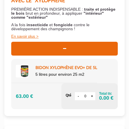
AVEC LE "XYLOPHÈNE"
PREMIÈRE ACTION INDISPENSABLE :
traite et protège
le bois
brut en profondeur, à appliquer
"intérieur"
comme "extérieur"
A la fois
insecticide
et
fongicide
contre le
développement des champignons !
En savoir plus
BIDON XYLOPHÈNE EVO+ DE 5L
5 litres pour environ 25 m2
Total ttc
63.00 €
Qté
0.00 €