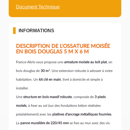
Document Technique
INFORMATIONS
DESCRIPTION DE L'OSSATURE MOISÉE
EN BOIS DOUGLAS 5 M X 6 M
France-Abris vous propose une
armature moisée au toit plat
, en
2
bois douglas de
30 m
. Une extension robuste à adosser à votre
habitation. Un
kit clé en main
, livré à domicile et simple à
installer.
Une
structure en bois massif robuste
, composée de
3 pieds
moisés
, à fixer au sol (sur des fondations béton réalisées
préalablement) avec les
platines d'ancrage métalliques fournies
.
La
panne muralière de 220/45 mm
se fixe au mur avec des vis