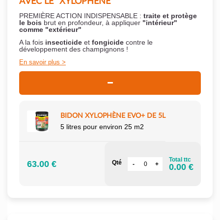
AVEC LE "XYLOPHÈNE"
PREMIÈRE ACTION INDISPENSABLE :
traite et protège
le bois
brut en profondeur, à appliquer
"intérieur"
comme "extérieur"
A la fois
insecticide
et
fongicide
contre le
développement des champignons !
En savoir plus
BIDON XYLOPHÈNE EVO+ DE 5L
5 litres pour environ 25 m2
Total ttc
63.00 €
Qté
0.00 €