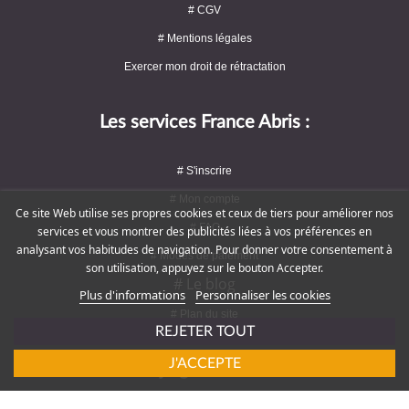
# CGV
# Mentions légales
Exercer mon droit de rétractation
Les services France Abris :
# S'inscrire
# Mon compte
Ce site Web utilise ses propres cookies et ceux de tiers pour améliorer nos
# FAQ
services et vous montrer des publicités liées à vos préférences en
analysant vos habitudes de navigation. Pour donner votre consentement à
# Modes de paiement
son utilisation, appuyez sur le bouton Accepter.
# Le blog
Plus d'informations
Personnaliser les cookies
# Plan du site
REJETER TOUT
J'ACCEPTE
Rejoignez-nous !