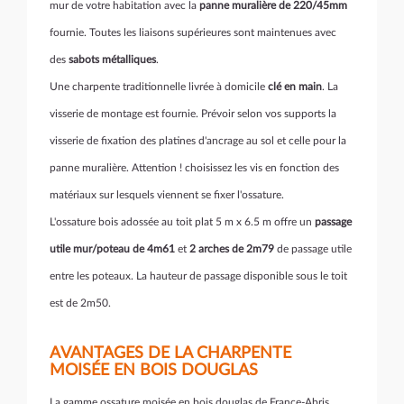
mur de votre habitation avec la
panne muralière de 220/45mm
fournie. Toutes les liaisons supérieures sont maintenues avec
des
sabots métalliques
.
Une charpente traditionnelle livrée à domicile
clé en main
. La
visserie de montage est fournie. Prévoir selon vos supports la
visserie de fixation des platines d'ancrage au sol et celle pour la
panne muralière. Attention ! choisissez les vis en fonction des
matériaux sur lesquels viennent se fixer l'ossature.
L'ossature bois adossée au toit plat 5 m x 6.5 m offre un
passage
utile mur/poteau de 4m61
et
2 arches de 2m79
de passage utile
entre les poteaux. La hauteur de passage disponible sous le toit
est de 2m50.
AVANTAGES DE LA CHARPENTE
MOISÉE EN BOIS DOUGLAS
La gamme ossature moisée en bois douglas de France-Abris