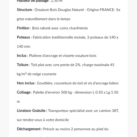
Hauteur de passage
: 2.50 m
Structure
: Ossature Bois Douglas Naturel - Origine FRANCE- Se
grise naturellement dans le temps
Finition
: Bois raboté avec coins chanfreinés
Poteaux
: Fabrication traditionnelle moisée, 3 poteaux de 140 x
140 mm
Inclus
: Platines d'ancrage et visserie ossature bois
Toiture
: Toit plat avec une pente de 2%, charge maximale 45
2
kg/m
de neige courante
Non inclus
: Gouttière, couverture de toit et vis d'ancrage béton
Colisage
: Palette d'environ 500 kg - dimension L 0.50 x Lg 5.50
m
Livraison Gratuite :
Transporteur spécialisé avec un camion 38T,
sur rendez-vous à votre domicile
Déchargement :
Prévoir au moins 2 personnes au pied du