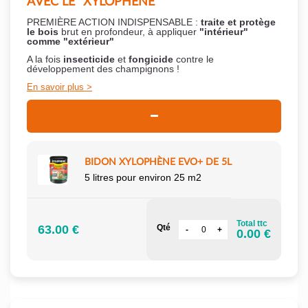
AVEC LE "XYLOPHÈNE"
PREMIÈRE ACTION INDISPENSABLE :
traite et protège
le bois
brut en profondeur, à appliquer
"intérieur"
comme "extérieur"
A la fois
insecticide
et
fongicide
contre le
développement des champignons !
En savoir plus
BIDON XYLOPHÈNE EVO+ DE 5L
5 litres pour environ 25 m2
Total ttc
63.00 €
Qté
0.00 €