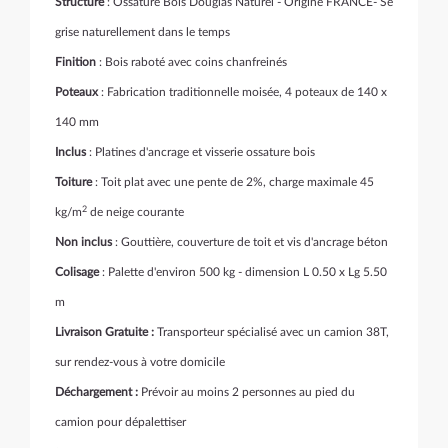
Structure
: Ossature Bois Douglas Naturel - Origine FRANCE- Se
grise naturellement dans le temps
Finition
: Bois raboté avec coins chanfreinés
Poteaux
: Fabrication traditionnelle moisée, 4 poteaux de 140 x
140 mm
Inclus
: Platines d'ancrage et visserie ossature bois
Toiture
: Toit plat avec une pente de 2%, charge maximale 45
2
kg/m
de neige courante
Non inclus
: Gouttière, couverture de toit et vis d'ancrage béton
Colisage
: Palette d'environ 500 kg - dimension L 0.50 x Lg 5.50
m
Livraison Gratuite :
Transporteur spécialisé avec un camion 38T,
sur rendez-vous à votre domicile
Déchargement :
Prévoir au moins 2 personnes au pied du
camion pour dépalettiser