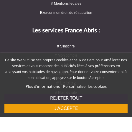
# Mentions légales
Exercer mon droit de rétractation
Les services France Abris :
# S'inscrire
# Mon compte
Ce site Web utilise ses propres cookies et ceux de tiers pour améliorer nos
# FAQ
services et vous montrer des publicités liées à vos préférences en
analysant vos habitudes de navigation. Pour donner votre consentement à
# Modes de paiement
son utilisation, appuyez sur le bouton Accepter.
# Le blog
Plus d'informations
Personnaliser les cookies
# Plan du site
REJETER TOUT
J'ACCEPTE
Rejoignez-nous !