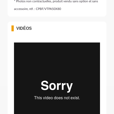
* Photos non contractuelles, produit vendu sans option et sans
accessoire, réf. : CPBF/VTPA50X80
VIDÉOS