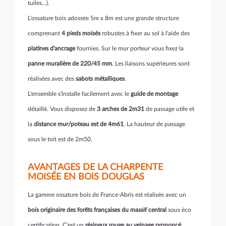
tuiles...).
L'ossature bois adossée 5m x 8m est une grande structure
comprenant
4 pieds moisés
robustes à fixer au sol à l'aide des
platines d'ancrage
fournies. Sur le mur porteur vous fixez la
panne muralière de 220/45 mm
. Les liaisons supérieures sont
réalisées avec des
sabots métalliques
.
L'ensemble s'installe facilement avec le
guide de montage
détaillé. Vous disposez de
3 arches de 2m31
de passage utile et
la
distance mur/poteau est de 4m61
. La hauteur de passage
sous le toit est de 2m50.
AVANTAGES DE LA CHARPENTE
MOISÉE EN BOIS DOUGLAS
La gamme ossature bois de France-Abris est réalisée avec un
bois originaire des forêts françaises du massif central
sous éco
certification. C'est un
résineux rouge au veinage prononcé