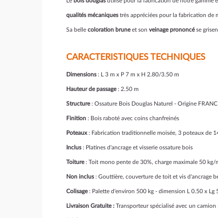
Le
bois douglas
utilisé pour la fabrication de notre gamme 
qualités mécaniques
très appréciées pour la fabrication de 
Sa belle
coloration brune
et son
veinage prononcé
se grisen
CARACTERISTIQUES TECHNIQUES
Dimensions
: L 3 m x P 7 m x H 2.80/3.50 m
Hauteur de passage
: 2.50 m
Structure
: Ossature Bois Douglas Naturel - Origine FRANCE
Finition
: Bois raboté avec coins chanfreinés
Poteaux
: Fabrication traditionnelle moisée, 3 poteaux de
Inclus
: Platines d'ancrage et visserie ossature bois
Toiture
: Toit mono pente de 30%, charge maximale 50 kg/
Non inclus
: Gouttière, couverture de toit et vis d'ancrage 
Colisage
: Palette d'environ 500 kg - dimension L 0.50 x Lg
Livraison Gratuite :
Transporteur spécialisé avec un camion 