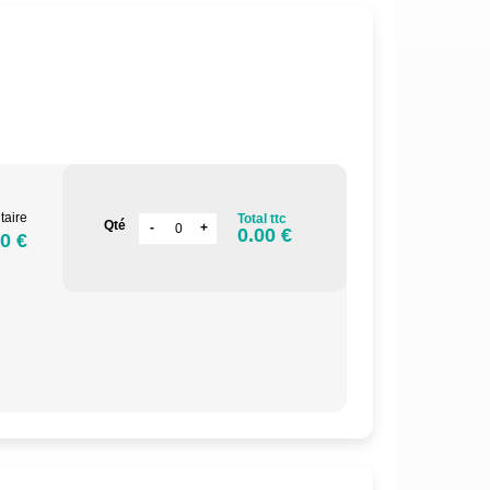
.
taire
Total ttc
Qté
0.00 €
0 €