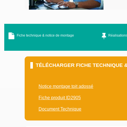
Fiche technique & notice de montage
Réalisations
TÉLÉCHARGER FICHE TECHNIQUE 
Notice montage toit adossé
Fiche produit ID2905
Document Technique