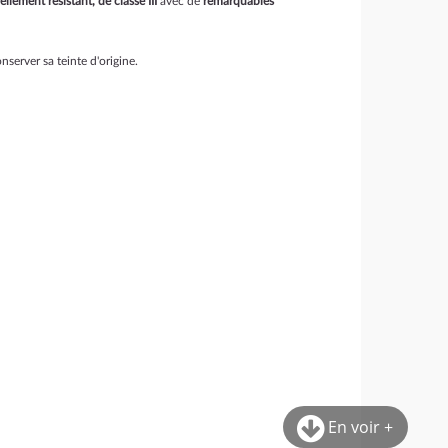
ellement résistant, de classe III
avec de
remarquables
server sa teinte d'origine.
En voir +