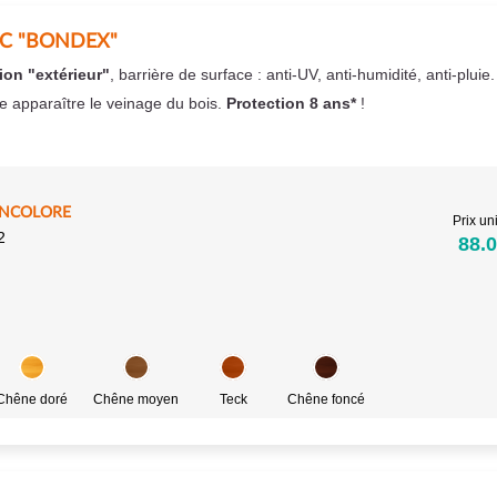
EC "BONDEX"
ion "extérieur"
, barrière de surface : anti-UV, anti-humidité, anti-pluie
se apparaître le veinage du bois.
Protection 8 ans*
!
INCOLORE
Prix uni
2
88.0
Chêne doré
Chêne moyen
Teck
Chêne foncé