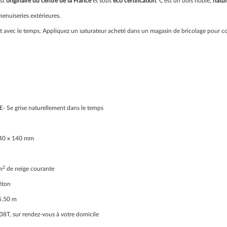
est
originaire du centre de la France
et sous
éco certification
. C'est un bois noble,
natur
menuiseries extérieures.
t avec le temps. Appliquez un saturateur acheté dans un magasin de bricolage pour con
- Se grise naturellement dans le temps
 140 x 140 mm
2
m
de neige courante
béton
 5.50 m
38T, sur rendez-vous à votre domicile