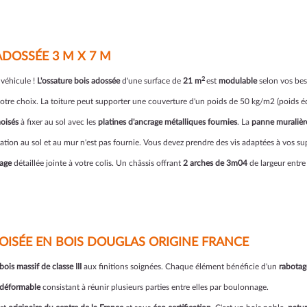
ADOSSÉE 3 M X 7 M
2
 véhicule !
L'ossature bois adossée
d'une surface de
21 m
est
modulable
selon vos beso
 votre choix. La toiture peut supporter une couverture d'un poids de 50 kg/m2 (poids équ
oisés
à fixer au sol avec les
platines d'ancrage métalliques fournies
. La
panne muralièr
fixation au sol et au mur n'est pas fournie. Vous devez prendre des vis adaptées à vos su
age
détaillée jointe à votre colis. Un châssis offrant
2 arches de 3m04
de largeur entre
ISÉE EN BOIS DOUGLAS ORIGINE FRANCE
ois massif de classe III
aux finitions soignées. Chaque élément bénéficie d'un
rabotag
ndéformable
consistant à réunir plusieurs parties entre elles par boulonnage.