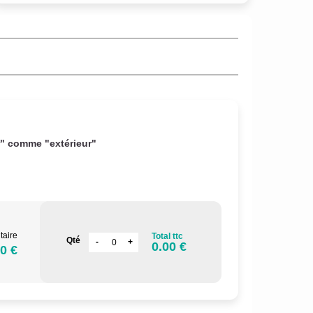
r" comme "extérieur"
taire
Total ttc
Qté
0.00 €
0 €