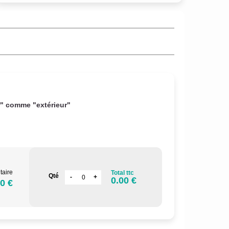
r" comme "extérieur"
taire
Total ttc
Qté
0.00 €
0 €