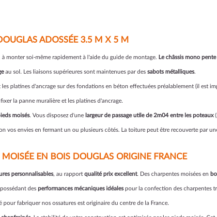
DOUGLAS ADOSSÉE 3.5 M X 5 M
it, à monter soi-même rapidement à l'aide du guide de montage.
Le châssis mono pente 
ge
au sol. Les liaisons supérieures sont maintenues par des
sabots métalliques
.
 les platines d'ancrage sur des fondations en béton effectuées préalablement (il est i
ixer la panne muralière et les platines d'ancrage.
pieds moisés
. Vous disposez d'une
largeur de passage utile de 2m04 entre les poteaux
(
on vos envies en fermant un ou plusieurs côtés. La toiture peut être recouverte par un
 MOISÉE EN BOIS DOUGLAS ORIGINE FRANCE
ures personnalisables
, au rapport
qualité prix excellent
. Des charpentes moisées en
bo
possédant des
performances mécaniques idéales
pour la confection des charpentes tra
isé pour fabriquer nos ossatures est originaire du centre de la France.