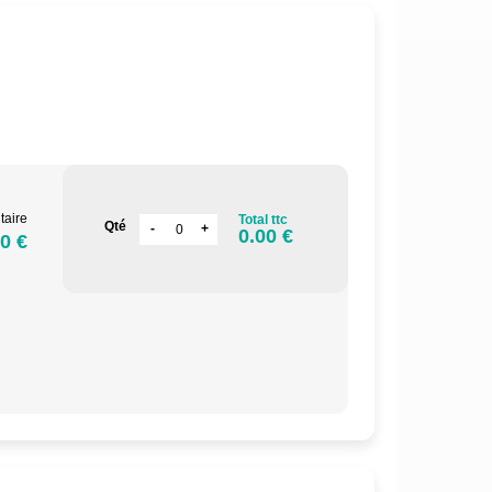
.
taire
Total ttc
Qté
0.00 €
0 €