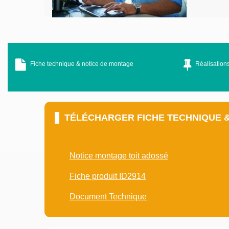
Fiche technique & notice de montage
Réalisations
TÉLÉCHARGER FICHE TECHNIQUE 
Notice montage toit adossé
Fiche produit ID2914
Document Technique