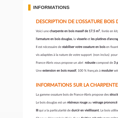
INFORMATIONS
DESCRIPTION DE L'OSSATURE BOIS 
2
Voici une
charpente en bois massif de 17.5
m
,
livrée en k
l'armature
en bois douglas
, la
visserie
et
les platines d'ancra
Il est nécessaire de
stabiliser votre ossature en bois
en fixant
vis adaptées à la nature de votre support (non inclus) pour f
France-Abris vous propose un abri
robuste
composé de
3 
Une
extension en bois massif
, 100 % français à
moduler
sel
INFORMATIONS SUR LA CHARPENTE
La gamme ossature bois de France-Abris propose des
struct
Le bois douglas est un
résineux rouge
au
veinage prononcé
III
qui a la particularité de
durcir en vieillissant
. Le bois util