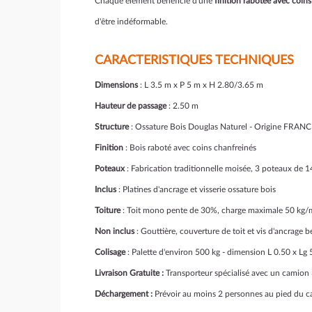
Chaque élément bénéficie d'une
finition rabotée avec coin
d'être indéformable.
CARACTERISTIQUES TECHNIQUES
Dimensions
: L 3.5 m x P 5 m x H 2.80/3.65 m
Hauteur de passage
: 2.50 m
Structure
: Ossature Bois Douglas Naturel - Origine FRANCE
Finition
: Bois raboté avec coins chanfreinés
Poteaux
: Fabrication traditionnelle moisée, 3 poteaux de
Inclus
: Platines d'ancrage et visserie ossature bois
Toiture
: Toit mono pente de 30%, charge maximale 50 kg/
Non inclus
: Gouttière, couverture de toit et vis d'ancrage 
Colisage
: Palette d'environ 500 kg - dimension L 0.50 x Lg
Livraison Gratuite :
Transporteur spécialisé avec un camion 
Déchargement :
Prévoir au moins 2 personnes au pied du c