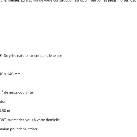
s chanfreinés
. La stabilité de votre construction est optimisée par les pieds moisés. Cet
- Se grise naturellement dans le temps
 140 x 140 mm
2
m
de neige courante
béton
 5.50 m
38T, sur rendez-vous à votre domicile
amion pour dépalettiser