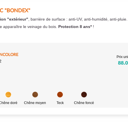
EC "BONDEX"
ion "extérieur"
, barrière de surface : anti-UV, anti-humidité, anti-pluie
se apparaître le veinage du bois.
Protection 8 ans*
!
INCOLORE
Prix uni
2
88.0
Chêne doré
Chêne moyen
Teck
Chêne foncé