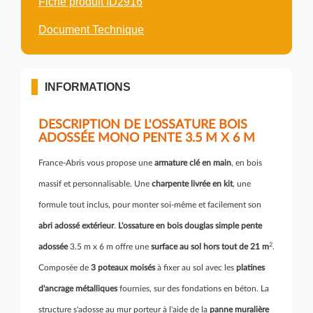
Fiche produit ID2916
Document Technique
INFORMATIONS
DESCRIPTION DE L'OSSATURE BOIS
ADOSSÉE MONO PENTE 3.5 M X 6 M
France-Abris vous propose une
armature clé en main
, en bois
massif et personnalisable. Une
charpente livrée en kit
, une
formule tout inclus, pour monter soi-même et facilement son
abri adossé extérieur
.
L'ossature en bois douglas simple pente
2
adossée
3.5 m x 6 m offre une
surface au sol hors tout de 21 m
.
Composée de
3 poteaux moisés
à fixer au sol avec les
platines
d'ancrage métalliques
fournies, sur des fondations en béton. La
structure s'adosse au mur porteur à l'aide de la
panne muralière