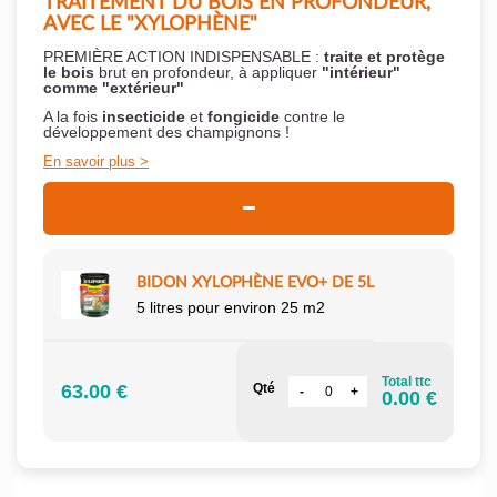
TRAITEMENT DU BOIS EN PROFONDEUR,
AVEC LE "XYLOPHÈNE"
PREMIÈRE ACTION INDISPENSABLE :
traite et protège
le bois
brut en profondeur, à appliquer
"intérieur"
comme "extérieur"
A la fois
insecticide
et
fongicide
contre le
développement des champignons !
En savoir plus
BIDON XYLOPHÈNE EVO+ DE 5L
5 litres pour environ 25 m2
Total ttc
63.00 €
Qté
0.00 €