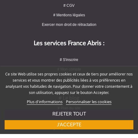
# CGV
# Mentions légales
Exercer mon droit de rétractation
Les services France Abris :
# S'inscrire
# Mon compte
Ce site Web utilise ses propres cookies et ceux de tiers pour améliorer nos
# FAQ
services et vous montrer des publicités liées à vos préférences en
analysant vos habitudes de navigation. Pour donner votre consentement à
# Modes de paiement
son utilisation, appuyez sur le bouton Accepter.
# Le blog
Plus d'informations
Personnaliser les cookies
# Plan du site
REJETER TOUT
J'ACCEPTE
Rejoignez-nous !