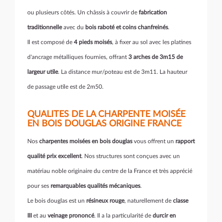
ou plusieurs côtés. Un châssis à couvrir de
fabrication
traditionnelle
avec du
bois raboté et coins chanfreinés
.
Il est composé de
4 pieds moisés
,
à fixer au sol avec les platines
d'ancrage métalliques fournies, offrant
3 arches de 3m15 de
largeur utile
. La distance mur/poteau est de 3m11. La hauteur
de passage utile est de 2m50.
QUALITES DE LA CHARPENTE MOISÉE
EN BOIS DOUGLAS ORIGINE FRANCE
Nos
charpentes moisées en bois douglas
vous offrent un
rapport
qualité prix excellent
. Nos structures sont conçues avec un
matériau noble originaire du centre de la France et très apprécié
pour ses
remarquables qualités mécaniques
.
Le bois douglas est un
résineux rouge
, naturellement de
classe
III
et au
veinage prononcé
. Il a la particularité de
durcir en