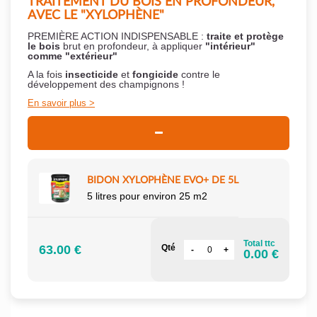
TRAITEMENT DU BOIS EN PROFONDEUR,
AVEC LE "XYLOPHÈNE"
PREMIÈRE ACTION INDISPENSABLE :
traite et protège
le bois
brut en profondeur, à appliquer
"intérieur"
comme "extérieur"
A la fois
insecticide
et
fongicide
contre le
développement des champignons !
En savoir plus
BIDON XYLOPHÈNE EVO+ DE 5L
5 litres pour environ 25 m2
Total ttc
63.00 €
Qté
0.00 €