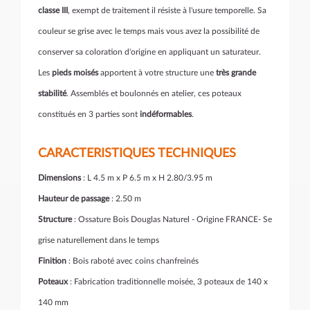
classe III
, exempt de traitement il résiste à l'usure temporelle. Sa
couleur se grise avec le temps mais vous avez la possibilité de
conserver sa coloration d'origine en appliquant un saturateur.
Les
pieds moisés
apportent à votre structure une
très grande
stabilité
. Assemblés et boulonnés en atelier, ces poteaux
constitués en 3 parties sont
indéformables
.
CARACTERISTIQUES TECHNIQUES
Dimensions
: L 4.5 m x P 6.5 m x H 2.80/3.95 m
Hauteur de passage
: 2.50 m
Structure
: Ossature Bois Douglas Naturel - Origine FRANCE- Se
grise naturellement dans le temps
Finition
: Bois raboté avec coins chanfreinés
Poteaux
: Fabrication traditionnelle moisée, 3 poteaux de 140 x
140 mm