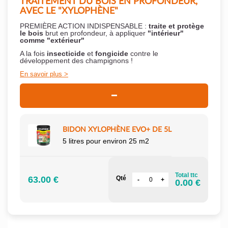
TRAITEMENT DU BOIS EN PROFONDEUR,
AVEC LE "XYLOPHÈNE"
PREMIÈRE ACTION INDISPENSABLE :
traite et protège
le bois
brut en profondeur, à appliquer
"intérieur"
comme "extérieur"
A la fois
insecticide
et
fongicide
contre le
développement des champignons !
En savoir plus
BIDON XYLOPHÈNE EVO+ DE 5L
5 litres pour environ 25 m2
Total ttc
63.00 €
Qté
0.00 €