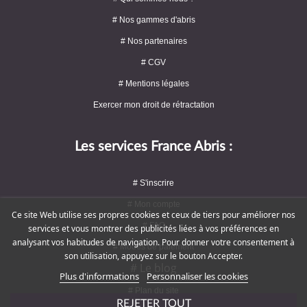
# Nos gammes d'abris
# Nos partenaires
# CGV
# Mentions légales
Exercer mon droit de rétractation
Les services France Abris :
# S'inscrire
# Mon compte
Ce site Web utilise ses propres cookies et ceux de tiers pour améliorer nos
# FAQ
services et vous montrer des publicités liées à vos préférences en
analysant vos habitudes de navigation. Pour donner votre consentement à
# Modes de paiement
son utilisation, appuyez sur le bouton Accepter.
# Le blog
Plus d'informations
Personnaliser les cookies
# Plan du site
REJETER TOUT