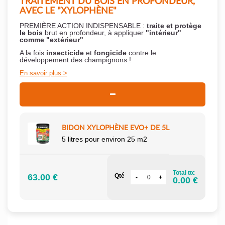
TRAITEMENT DU BOIS EN PROFONDEUR,
AVEC LE "XYLOPHÈNE"
PREMIÈRE ACTION INDISPENSABLE :
traite et protège
le bois
brut en profondeur, à appliquer
"intérieur"
comme "extérieur"
A la fois
insecticide
et
fongicide
contre le
développement des champignons !
En savoir plus
BIDON XYLOPHÈNE EVO+ DE 5L
5 litres pour environ 25 m2
Total ttc
63.00 €
Qté
0.00 €