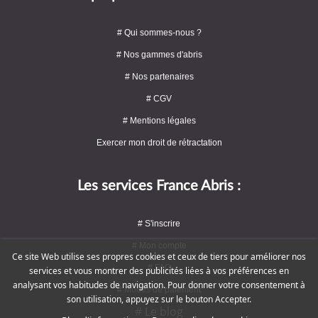
# Qui sommes-nous ?
# Nos gammes d'abris
# Nos partenaires
# CGV
# Mentions légales
Exercer mon droit de rétractation
Les services France Abris :
# S'inscrire
# Mon compte
Ce site Web utilise ses propres cookies et ceux de tiers pour améliorer nos
# FAQ
services et vous montrer des publicités liées à vos préférences en
analysant vos habitudes de navigation. Pour donner votre consentement à
# Modes de paiement
son utilisation, appuyez sur le bouton Accepter.
# Le blog