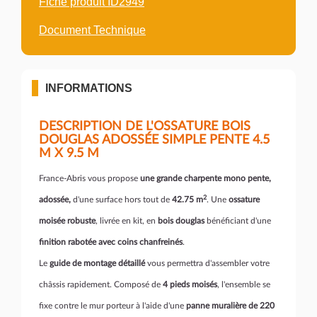
Fiche produit ID2949
Document Technique
INFORMATIONS
DESCRIPTION DE L'OSSATURE BOIS
DOUGLAS ADOSSÉE SIMPLE PENTE 4.5
M X 9.5 M
France-Abris vous propose
une grande charpente mono pente,
2
adossée,
d'une surface hors tout de
42.75 m
. Une
ossature
moisée robuste
, livrée en kit, en
bois douglas
bénéficiant d'une
finition rabotée avec coins chanfreinés
.
Le
guide de montage détaillé
vous permettra d'assembler votre
châssis rapidement. Composé de
4 pieds moisés
, l'ensemble se
fixe contre le mur porteur à l'aide d'une
panne muralière de 220