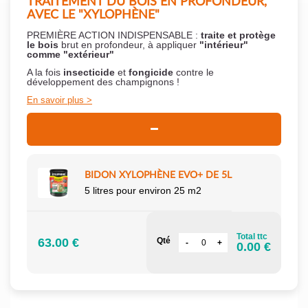
TRAITEMENT DU BOIS EN PROFONDEUR,
AVEC LE "XYLOPHÈNE"
PREMIÈRE ACTION INDISPENSABLE :
traite et protège
le bois
brut en profondeur, à appliquer
"intérieur"
comme "extérieur"
A la fois
insecticide
et
fongicide
contre le
développement des champignons !
En savoir plus
BIDON XYLOPHÈNE EVO+ DE 5L
5 litres pour environ 25 m2
Total ttc
63.00 €
Qté
0.00 €