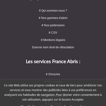
# Qui sommes-nous ?
# Nos gammes d'abris
# Nos partenaires
# CGV
# Mentions légales
Exercer mon droit de rétractation
Les services France Abris :
# S'inscrire
# Mon compte
Ce site Web utilise ses propres cookies et ceux de tiers pour améliorer nos
# FAQ
services et vous montrer des publicités liées à vos préférences en
analysant vos habitudes de navigation. Pour donner votre consentement à
# Modes de paiement
son utilisation, appuyez sur le bouton Accepter.
# Le blog