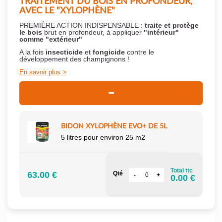
TRAITEMENT DU BOIS EN PROFONDEUR,
AVEC LE "XYLOPHÈNE"
PREMIÈRE ACTION INDISPENSABLE :
traite et protège
le bois
brut en profondeur, à appliquer
"intérieur"
comme "extérieur"
A la fois
insecticide
et
fongicide
contre le
développement des champignons !
En savoir plus
BIDON XYLOPHÈNE EVO+ DE 5L
5 litres pour environ 25 m2
Total ttc
63.00 €
Qté
0.00 €