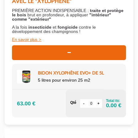
AVEC LE "XYLOPHÈNE"
PREMIÈRE ACTION INDISPENSABLE :
traite et protège
le bois
brut en profondeur, à appliquer
"intérieur"
comme "extérieur"
A la fois
insecticide
et
fongicide
contre le
développement des champignons !
En savoir plus
BIDON XYLOPHÈNE EVO+ DE 5L
5 litres pour environ 25 m2
Total ttc
63.00 €
Qté
0.00 €