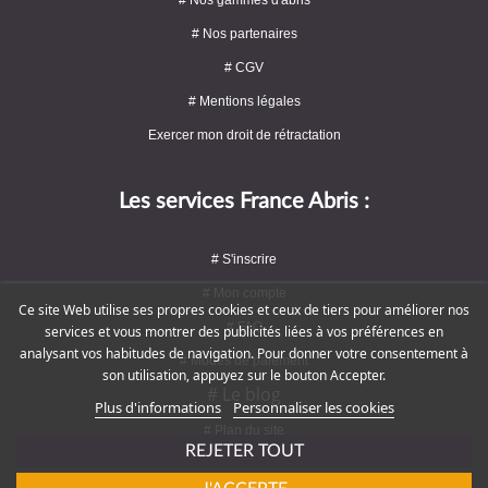
# Nos partenaires
# CGV
# Mentions légales
Exercer mon droit de rétractation
Les services France Abris :
# S'inscrire
# Mon compte
Ce site Web utilise ses propres cookies et ceux de tiers pour améliorer nos
# FAQ
services et vous montrer des publicités liées à vos préférences en
analysant vos habitudes de navigation. Pour donner votre consentement à
# Modes de paiement
son utilisation, appuyez sur le bouton Accepter.
# Le blog
Plus d'informations
Personnaliser les cookies
# Plan du site
REJETER TOUT