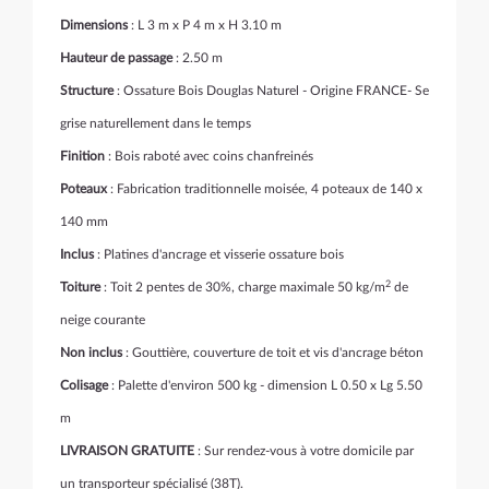
Dimensions
: L 3 m x P 4 m x H 3.10 m
Hauteur de passage
: 2.50 m
Structure
: Ossature Bois Douglas Naturel - Origine FRANCE- Se
grise naturellement dans le temps
Finition
: Bois raboté avec coins chanfreinés
Poteaux
: Fabrication traditionnelle moisée, 4 poteaux de 140 x
140 mm
Inclus
: Platines d'ancrage et visserie ossature bois
2
Toiture
: Toit 2 pentes de 30%, charge maximale 50 kg/m
de
neige courante
Non inclus
: Gouttière, couverture de toit et vis d'ancrage béton
Colisage
: Palette d'environ 500 kg - dimension L 0.50 x Lg 5.50
m
LIVRAISON GRATUITE
: Sur rendez-vous à votre domicile par
un transporteur spécialisé (38T).