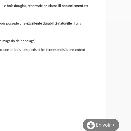
n. Le
bois douglas
, répertorié en
c
lasse III naturellement
est
e bois possède une
excellente durabilité naturelle
. Il a la
n magasin de bricolage).
ucture en bois. Les pieds et les fermes moisés présentent
En voir +