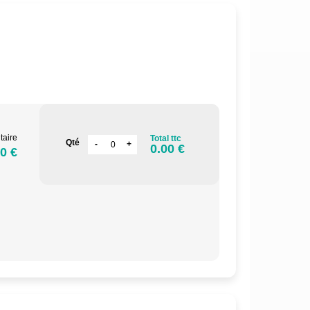
.
taire
Total ttc
Qté
0.00 €
0 €