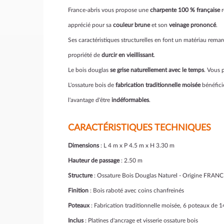
France-abris vous propose une
charpente 100 % française
r
apprécié pour sa
couleur brune
et son
veinage prononcé
.
Ses caractéristiques structurelles en font un matériau rema
propriété de
durcir en vieillissant
.
Le bois douglas
se grise naturellement avec le temps
. Vous 
L'ossature bois de
fabrication traditionnelle moisée
bénéfici
l'avantage d'être
indéformables
.
CARACTÉRISTIQUES TECHNIQUES
Dimensions
: L 4 m x P 4.5 m x H 3.30 m
Hauteur de passage
: 2.50 m
Structure
: Ossature Bois Douglas Naturel - Origine FRANCE
Finition
: Bois raboté avec coins chanfreinés
Poteaux
: Fabrication traditionnelle moisée, 6 poteaux de
Inclus
: Platines d'ancrage et visserie ossature bois