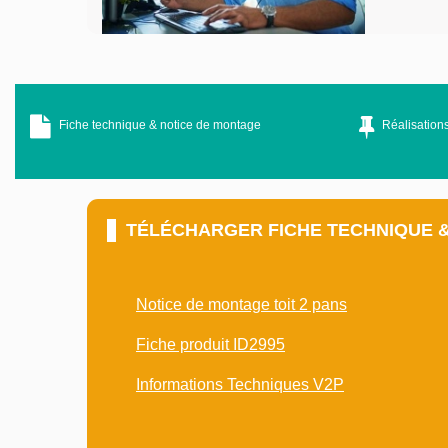
Fiche technique & notice de montage
Réalisations
TÉLÉCHARGER FICHE TECHNIQUE 
Notice de montage toit 2 pans
Fiche produit ID2995
Informations Techniques V2P