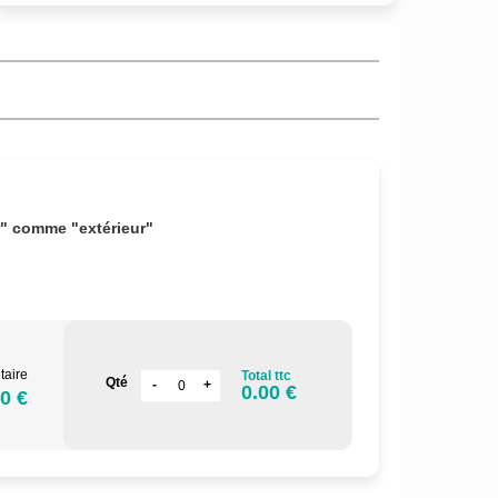
r" comme "extérieur"
taire
Total ttc
Qté
0.00 €
0 €