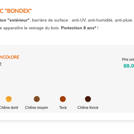
EC "BONDEX"
ion "extérieur"
, barrière de surface : anti-UV, anti-humidité, anti-pluie
se apparaître le veinage du bois.
Protection 8 ans*
!
INCOLORE
Prix uni
2
88.0
Chêne doré
Chêne moyen
Teck
Chêne foncé