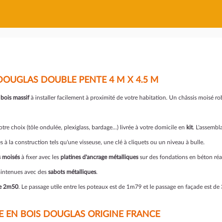
DOUGLAS DOUBLE PENTE 4 M X 4.5 M
 bois massif
à installer facilement à proximité de votre habitation. Un châssis moisé r
tre choix (tôle ondulée, plexiglass, bardage...) livrée à votre domicile en
kit
. L'assembl
es à la construction tels qu'une visseuse, une clé à cliquets ou un niveau à bulle.
s moisés
à fixer avec les
platines d'ancrage métalliques
sur des fondations en béton réa
maintenues avec des
sabots métalliques
.
de 2m50
. Le passage utile entre les poteaux est de 1m79 et le passage en façade est d
E EN BOIS DOUGLAS ORIGINE FRANCE