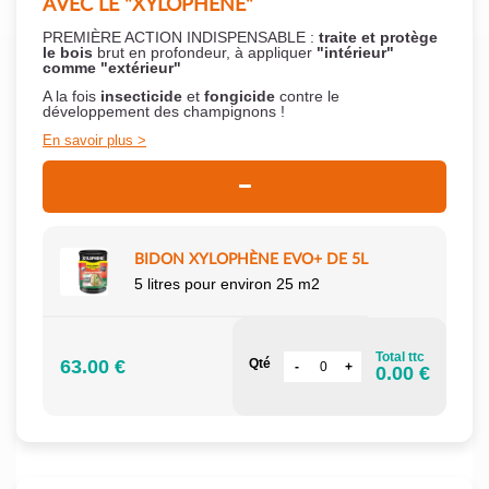
AVEC LE "XYLOPHÈNE"
PREMIÈRE ACTION INDISPENSABLE :
traite et protège
le bois
brut en profondeur, à appliquer
"intérieur"
comme "extérieur"
A la fois
insecticide
et
fongicide
contre le
développement des champignons !
En savoir plus
BIDON XYLOPHÈNE EVO+ DE 5L
5 litres pour environ 25 m2
Total ttc
63.00 €
Qté
0.00 €