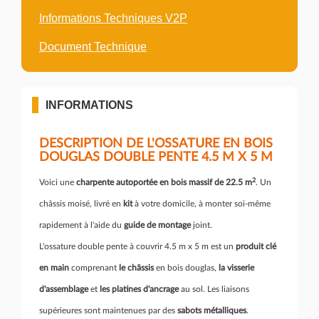
Informations Techniques V2P
Document Technique
INFORMATIONS
DESCRIPTION DE L'OSSATURE EN BOIS
DOUGLAS DOUBLE PENTE 4.5 M X 5 M
2
Voici une
charpente autoportée en bois massif de 22.5 m
. Un
châssis moisé, livré en
kit
à votre domicile, à monter soi-même
rapidement à l'aide du
guide de
montage
joint.
L'ossature double pente à couvrir 4.5 m x 5 m est un
produit clé
en main
comprenant
le châssis
en bois douglas,
la visserie
d'assemblage
et
les platines d'ancrage
au sol. Les liaisons
supérieures sont maintenues par des
sabots métalliques
.