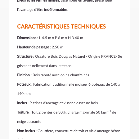
pieds et les fermes moisés
, assemblés en atelier, présentent
l'avantage d'être
indéformables
.
CARACTÉRISTIQUES TECHNIQUES
Dimensions
: L 4.5 m x P 6 m x H 3.40 m
Hauteur de passage
: 2.50 m
Structure
: Ossature Bois Douglas Naturel - Origine FRANCE- Se
grise naturellement dans le temps
Finition
: Bois raboté avec coins chanfreinés
Poteaux
: Fabrication traditionnelle moisée, 6 poteaux de 140 x
140 mm
Inclus
: Platines d'ancrage et visserie ossature bois
2
Toiture
: Toit 2 pentes de 30%, charge maximale 50 kg/m
de
neige courante
Non inclus
: Gouttière, couverture de toit et vis d'ancrage béton