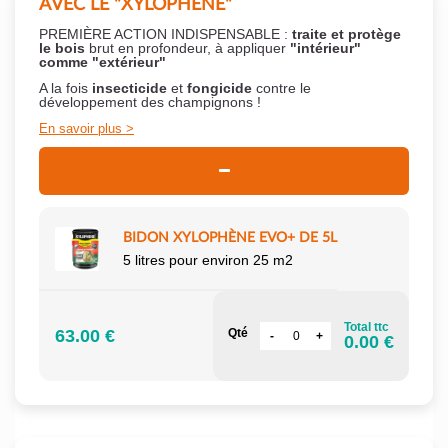
AVEC LE "XYLOPHÈNE"
PREMIÈRE ACTION INDISPENSABLE :
traite et protège
le bois
brut en profondeur, à appliquer
"intérieur"
comme "extérieur"
A la fois
insecticide
et
fongicide
contre le
développement des champignons !
En savoir plus
BIDON XYLOPHÈNE EVO+ DE 5L
5 litres pour environ 25 m2
Total ttc
63.00 €
Qté
0.00 €