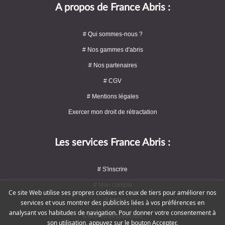
A propos de France Abris :
# Qui sommes-nous ?
# Nos gammes d'abris
# Nos partenaires
# CGV
# Mentions légales
Exercer mon droit de rétractation
Les services France Abris :
# S'inscrire
# Mon compte
Ce site Web utilise ses propres cookies et ceux de tiers pour améliorer nos
# FAQ
services et vous montrer des publicités liées à vos préférences en
analysant vos habitudes de navigation. Pour donner votre consentement à
# Modes de paiement
son utilisation, appuyez sur le bouton Accepter.