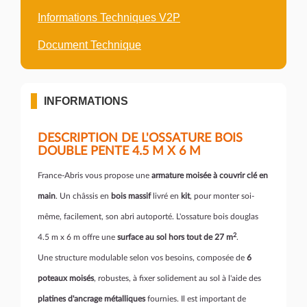
Informations Techniques V2P
Document Technique
INFORMATIONS
DESCRIPTION DE L'OSSATURE BOIS
DOUBLE PENTE 4.5 M X 6 M
France-Abris vous propose une
armature moisée à couvrir clé en
main
. Un châssis en
bois massif
livré en
kit
, pour monter soi-
même, facilement, son abri autoporté. L'ossature bois douglas
2
4.5 m x 6 m offre une
surface au sol hors tout de 27 m
.
Une structure modulable selon vos besoins, composée de
6
poteaux moisés
, robustes, à fixer solidement au sol à l'aide des
platines d'ancrage métalliques
fournies. Il est important de