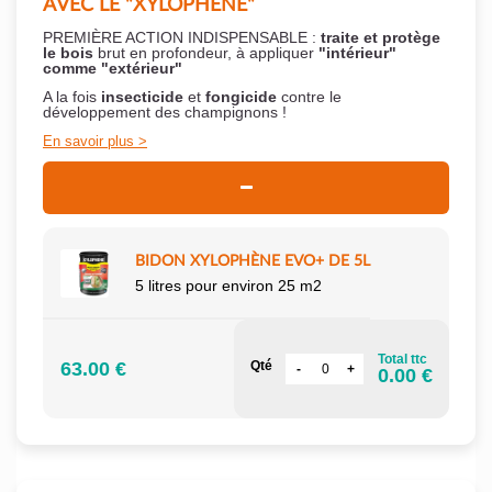
AVEC LE "XYLOPHÈNE"
PREMIÈRE ACTION INDISPENSABLE :
traite et protège
le bois
brut en profondeur, à appliquer
"intérieur"
comme "extérieur"
A la fois
insecticide
et
fongicide
contre le
développement des champignons !
En savoir plus
BIDON XYLOPHÈNE EVO+ DE 5L
5 litres pour environ 25 m2
Total ttc
63.00 €
Qté
0.00 €