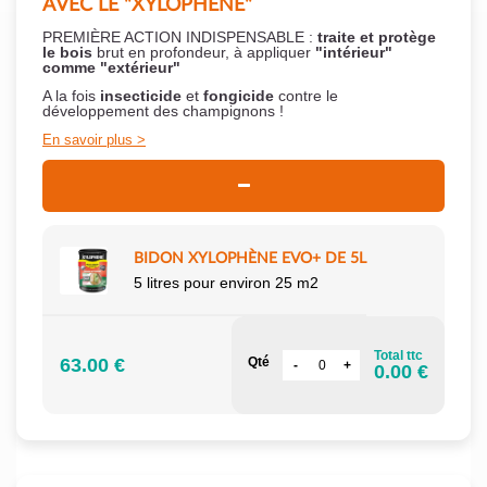
AVEC LE "XYLOPHÈNE"
PREMIÈRE ACTION INDISPENSABLE :
traite et protège
le bois
brut en profondeur, à appliquer
"intérieur"
comme "extérieur"
A la fois
insecticide
et
fongicide
contre le
développement des champignons !
En savoir plus
BIDON XYLOPHÈNE EVO+ DE 5L
5 litres pour environ 25 m2
Total ttc
63.00 €
Qté
0.00 €