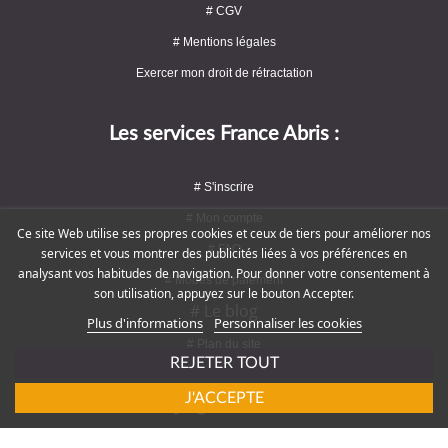
# CGV
# Mentions légales
Exercer mon droit de rétractation
Les services France Abris :
# S'inscrire
# Mon compte
Ce site Web utilise ses propres cookies et ceux de tiers pour améliorer nos
# FAQ
services et vous montrer des publicités liées à vos préférences en
analysant vos habitudes de navigation. Pour donner votre consentement à
# Modes de paiement
son utilisation, appuyez sur le bouton Accepter.
# Le blog
Plus d'informations
Personnaliser les cookies
# Plan du site
REJETER TOUT
J'ACCEPTE
Rejoignez-nous !