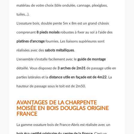
matériau de votre choix (tôle ondulée, cannage, plexiglass,
tuiles...).
L'ossature bois, double pente 5m x 8m est un grand châssis
comprenant
8 pieds moisés
robustes à fixer au sol à l'aide des
platines d'ancrage
fournies. Les liaisons supérieures sont
réalisées avec des
sabots métalliques
.
L'ensemble s'installe facilement avec le
guide de montage
détaillé. Vous disposez de
3 arches de 2m31
de passage utile en
parties latérales et la
distance utile en façade est de 4m22
. La
hauteur de passage sous le toit est de 2m50.
AVANTAGES DE LA CHARPENTE
MOISÉE EN BOIS DOUGLAS ORIGINE
FRANCE
La gamme ossature bois de France-Abris est réalisée avec un
bois éco certifié originaire du centre de la France
. C'est un