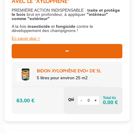
AVEC LE "XYLOPHÈNE"
PREMIÈRE ACTION INDISPENSABLE :
traite et protège
le bois
brut en profondeur, à appliquer
"intérieur"
comme "extérieur"
A la fois
insecticide
et
fongicide
contre le
développement des champignons !
En savoir plus
BIDON XYLOPHÈNE EVO+ DE 5L
5 litres pour environ 25 m2
Total ttc
63.00 €
Qté
0.00 €