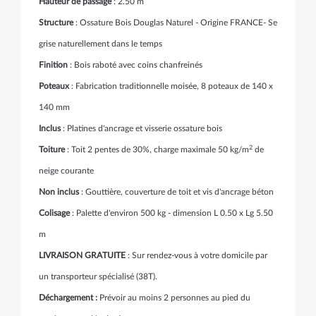
Hauteur de passage
: 2.50 m
Structure
: Ossature Bois Douglas Naturel - Origine FRANCE- Se
grise naturellement dans le temps
Finition
: Bois raboté avec coins chanfreinés
Poteaux
: Fabrication traditionnelle moisée, 8 poteaux de 140 x
140 mm
Inclus
: Platines d'ancrage et visserie ossature bois
2
Toiture
: Toit 2 pentes de 30%, charge maximale 50 kg/m
de
neige courante
Non inclus
: Gouttière, couverture de toit et vis d'ancrage béton
Colisage
: Palette d'environ 500 kg - dimension L 0.50 x Lg 5.50
m
LIVRAISON GRATUITE
: Sur rendez-vous à votre domicile par
un transporteur spécialisé (38T).
Déchargement :
Prévoir au moins 2 personnes au pied du