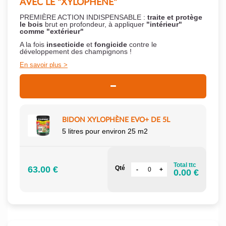
AVEC LE "XYLOPHÈNE"
PREMIÈRE ACTION INDISPENSABLE :
traite et protège
le bois
brut en profondeur, à appliquer
"intérieur"
comme "extérieur"
A la fois
insecticide
et
fongicide
contre le
développement des champignons !
En savoir plus
BIDON XYLOPHÈNE EVO+ DE 5L
5 litres pour environ 25 m2
Total ttc
63.00 €
Qté
0.00 €