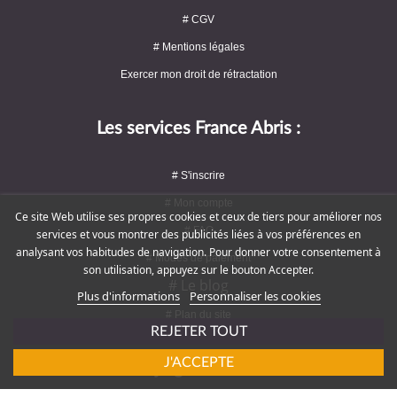
# CGV
# Mentions légales
Exercer mon droit de rétractation
Les services France Abris :
# S'inscrire
# Mon compte
Ce site Web utilise ses propres cookies et ceux de tiers pour améliorer nos
# FAQ
services et vous montrer des publicités liées à vos préférences en
analysant vos habitudes de navigation. Pour donner votre consentement à
# Modes de paiement
son utilisation, appuyez sur le bouton Accepter.
# Le blog
Plus d'informations
Personnaliser les cookies
# Plan du site
REJETER TOUT
J'ACCEPTE
Rejoignez-nous !