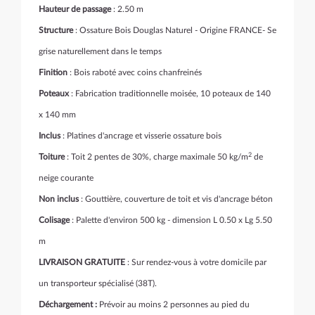
Hauteur de passage
: 2.50 m
Structure
: Ossature Bois Douglas Naturel - Origine FRANCE- Se
grise naturellement dans le temps
Finition
: Bois raboté avec coins chanfreinés
Poteaux
: Fabrication traditionnelle moisée, 10 poteaux de 140
x 140 mm
Inclus
: Platines d'ancrage et visserie ossature bois
2
Toiture
: Toit 2 pentes de 30%, charge maximale 50 kg/m
de
neige courante
Non inclus
: Gouttière, couverture de toit et vis d'ancrage béton
Colisage
: Palette d'environ 500 kg - dimension L 0.50 x Lg 5.50
m
LIVRAISON GRATUITE
: Sur rendez-vous à votre domicile par
un transporteur spécialisé (38T).
Déchargement :
Prévoir au moins 2 personnes au pied du