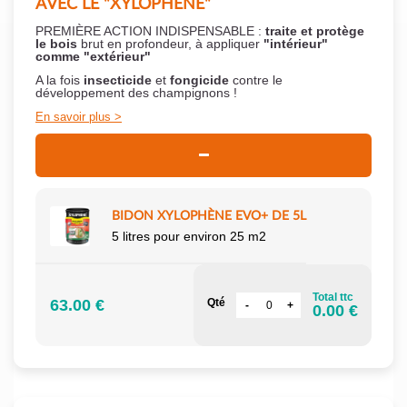
AVEC LE "XYLOPHÈNE"
PREMIÈRE ACTION INDISPENSABLE :
traite et protège
le bois
brut en profondeur, à appliquer
"intérieur"
comme "extérieur"
A la fois
insecticide
et
fongicide
contre le
développement des champignons !
En savoir plus
BIDON XYLOPHÈNE EVO+ DE 5L
5 litres pour environ 25 m2
Total ttc
63.00 €
Qté
0.00 €