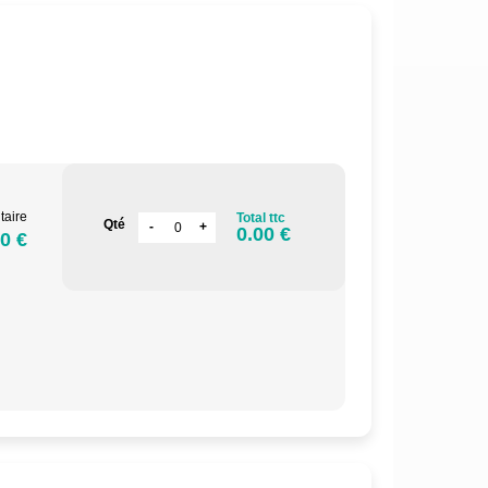
.
taire
Total ttc
Qté
0.00 €
0 €