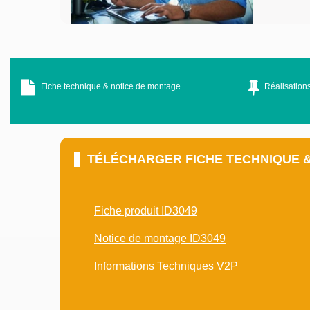
Fiche technique & notice de montage
Réalisations
TÉLÉCHARGER FICHE TECHNIQUE 
Fiche produit ID3049
Notice de montage ID3049
Informations Techniques V2P