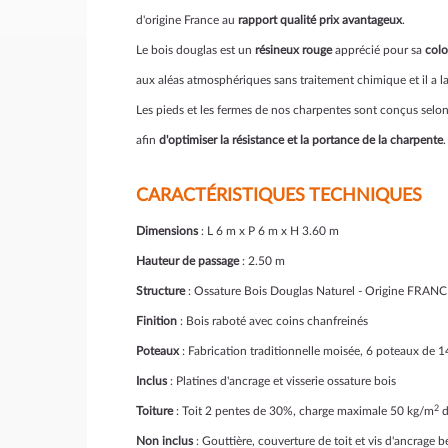
d'origine France au
rapport qualité prix avantageux
.
Le bois douglas est un
résineux rouge
apprécié pour sa
colo
aux aléas atmosphériques sans traitement chimique et il a la
Les pieds et les fermes de nos charpentes sont conçus selo
afin
d'optimiser la résistance et la portance de la charpente
.
CARACTÉRISTIQUES TECHNIQUES
Dimensions
: L 6 m x P 6 m x H 3.60 m
Hauteur de passage
: 2.50 m
Structure
: Ossature Bois Douglas Naturel - Origine FRANCE
Finition
: Bois raboté avec coins chanfreinés
Poteaux
: Fabrication traditionnelle moisée, 6 poteaux de
Inclus
: Platines d'ancrage et visserie ossature bois
2
Toiture
: Toit 2 pentes de 30%, charge maximale 50 kg/m
d
Non inclus
: Gouttière, couverture de toit et vis d'ancrage 