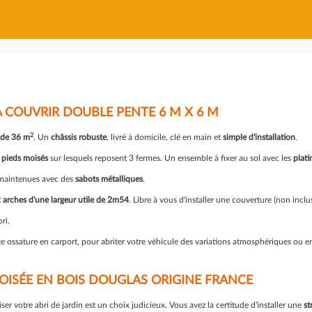
A COUVRIR DOUBLE PENTE 6 M X 6 M
2
 de 36 m
. Un
châssis robuste
, livré à domicile, clé en main et
simple d'installation
.
 pieds moisés
sur lesquels reposent 3 fermes. Un ensemble à fixer au sol avec les
plati
t maintenues avec des
sabots métalliques
.
 arches d'une largeur utile de 2m54
. Libre à vous d'installer une couverture (non inc
ri.
te ossature en carport, pour abriter votre véhicule des variations atmosphériques ou e
ISÉE EN BOIS DOUGLAS ORIGINE FRANCE
er votre abri de jardin est un choix judicieux. Vous avez la certitude d'installer une
st