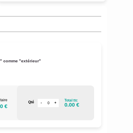
r" comme "extérieur"
taire
Total ttc
Qté
0.00 €
0 €