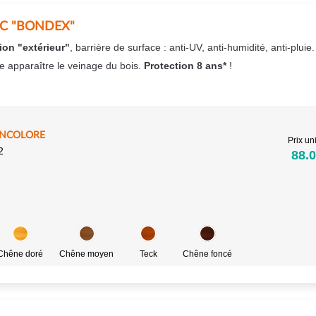
EC "BONDEX"
ion "extérieur"
, barrière de surface : anti-UV, anti-humidité, anti-pluie
se apparaître le veinage du bois.
Protection 8 ans*
!
INCOLORE
Prix uni
2
88.0
Chêne doré
Chêne moyen
Teck
Chêne foncé