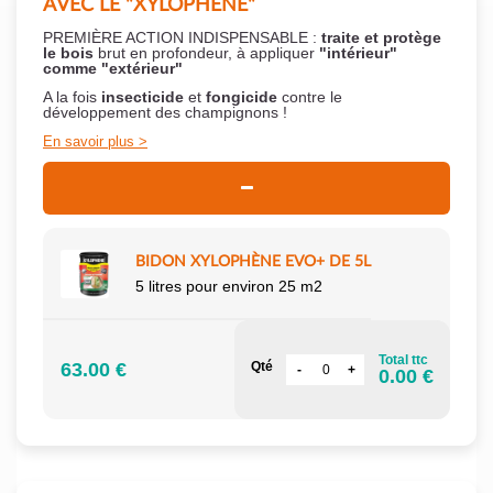
AVEC LE "XYLOPHÈNE"
PREMIÈRE ACTION INDISPENSABLE :
traite et protège
le bois
brut en profondeur, à appliquer
"intérieur"
comme "extérieur"
A la fois
insecticide
et
fongicide
contre le
développement des champignons !
En savoir plus
BIDON XYLOPHÈNE EVO+ DE 5L
5 litres pour environ 25 m2
Total ttc
63.00 €
Qté
0.00 €