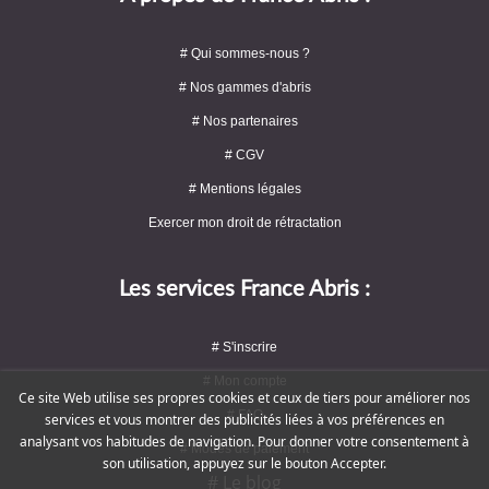
# Qui sommes-nous ?
# Nos gammes d'abris
# Nos partenaires
# CGV
# Mentions légales
Exercer mon droit de rétractation
Les services France Abris :
# S'inscrire
# Mon compte
Ce site Web utilise ses propres cookies et ceux de tiers pour améliorer nos
# FAQ
services et vous montrer des publicités liées à vos préférences en
analysant vos habitudes de navigation. Pour donner votre consentement à
# Modes de paiement
son utilisation, appuyez sur le bouton Accepter.
# Le blog