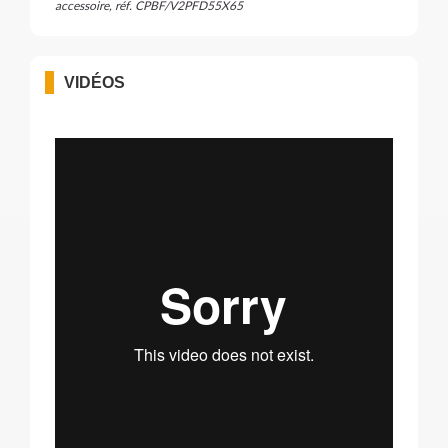
accessoire, réf. CPBF/V2PFD55X65
VIDÉOS