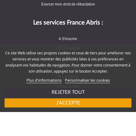
Exercer mon droit de rétractation
Les services France Abris :
# S'inscrire
# Mon compte
Ce site Web utilise ses propres cookies et ceux de tiers pour améliorer nos
# FAQ
services et vous montrer des publicités liées à vos préférences en
analysant vos habitudes de navigation. Pour donner votre consentement à
# Modes de paiement
son utilisation, appuyez sur le bouton Accepter.
# Le blog
Plus d'informations
Personnaliser les cookies
# Plan du site
REJETER TOUT
J'ACCEPTE
Rejoignez-nous !
# Service client : 09 72 16 47 82