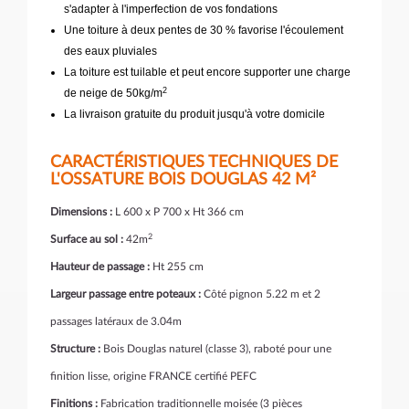
s'adapter à l'imperfection de vos fondations
Une toiture à deux pentes de 30 % favorise l'écoulement
des eaux pluviales
La toiture est tuilable et peut encore supporter une charge
2
de neige de 50kg/m
La livraison gratuite du produit jusqu'à votre domicile
CARACTÉRISTIQUES TECHNIQUES DE
L'OSSATURE BOIS DOUGLAS 42 M²
Dimensions :
L 600 x P 700 x Ht 366 cm
2
Surface au sol :
42m
Hauteur de passage :
Ht 255 cm
Largeur passage entre poteaux :
Côté pignon 5.22 m et 2
passages latéraux de 3.04m
Structure :
Bois Douglas naturel (classe 3), raboté pour une
finition lisse, origine FRANCE certifié PEFC
Finitions :
Fabrication traditionnelle moisée (3 pièces