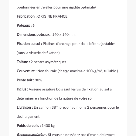
boulonnées entre elles pour une rigidité optimale)
Fabrication :
ORIGINE FRANCE
Poteaux :
6
Dimensions poteaux :
140 x 140 mm
Fixation au sol :
Platines d'ancrage pour dalle béton ajustables
(sans la visserie de fixation)
Toiture :
2 pentes asymétriques
2
Couverture :
Non fournie (charge maximale 100kg/m
, tuilable )
Pente toit :
30%
Inclus :
Visserie ossature bois sauf les vis de fixation au sol à
déterminer en fonction de la nature de votre sol
Livraison :
En camion 38T, prévoir au moins 2 personnes pour le
déchargement
Poids du colis :
1400 kg
Recommandation
:
Si vous ne possédez pas d'engin de levage