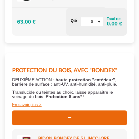
Total ttc
63.00 €
Qté
0.00 €
PROTECTION DU BOIS, AVEC "BONDEX"
DEUXIÈME ACTION :
haute protection "extérieur"
,
barrière de surface : anti-UV, anti-humidité, anti-pluie.
Translucide ou teintes au choix, laisse apparaître le
veinage du bois.
Protection 8 ans*
!
En savoir plus
BIDON BONDEX DE 5 L INCOLORE