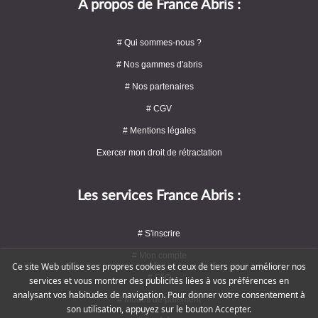
A propos de France Abris :
# Qui sommes-nous ?
# Nos gammes d'abris
# Nos partenaires
# CGV
# Mentions légales
Exercer mon droit de rétractation
Les services France Abris :
# S'inscrire
# Mon compte
Ce site Web utilise ses propres cookies et ceux de tiers pour améliorer nos
# FAQ
services et vous montrer des publicités liées à vos préférences en
analysant vos habitudes de navigation. Pour donner votre consentement à
# Modes de paiement
son utilisation, appuyez sur le bouton Accepter.