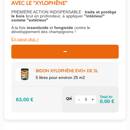
AVEC LE "XYLOPHÈNE"
PREMIÈRE ACTION INDISPENSABLE :
traite et protège
le bois
brut en profondeur, à appliquer
"intérieur"
comme "extérieur"
A la fois
insecticide
et
fongicide
contre le
développement des champignons !
En savoir plus
BIDON XYLOPHÈNE EVO+ DE 5L
5 litres pour environ 25 m2
Total ttc
63.00 €
Qté
0.00 €