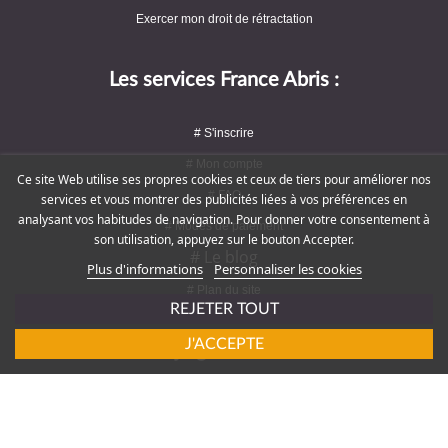
Exercer mon droit de rétractation
Les services France Abris :
# S'inscrire
# Mon compte
Ce site Web utilise ses propres cookies et ceux de tiers pour améliorer nos
# FAQ
services et vous montrer des publicités liées à vos préférences en
analysant vos habitudes de navigation. Pour donner votre consentement à
# Modes de paiement
son utilisation, appuyez sur le bouton Accepter.
# Le blog
Plus d'informations
Personnaliser les cookies
# Plan du site
REJETER TOUT
J'ACCEPTE
Rejoignez-nous !
# Service client : 09 72 16 47 82