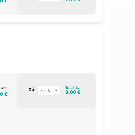
0 €
.
taire
Total ttc
Qté
0.00 €
0 €