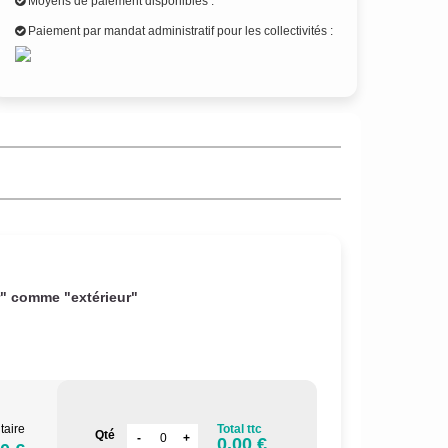
Moyens de paiement disponibles :
Paiement par mandat administratif pour les collectivités :
r" comme "extérieur"
taire
Total ttc
Qté
0.00 €