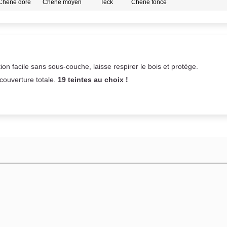
Chêne doré
Chêne moyen
Teck
Chêne foncé
on facile sans sous-couche,
laisse respirer le bois et
protège.
 couverture totale.
19 teintes au choix !