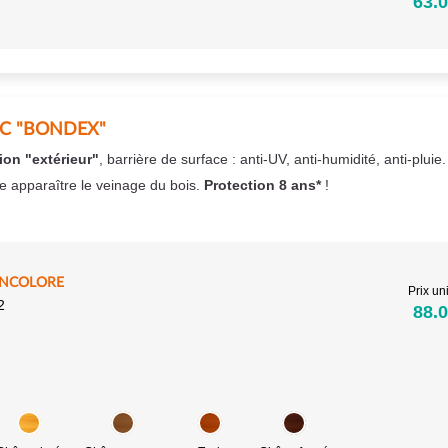
63.0
EC "BONDEX"
ion "extérieur"
, barrière de surface : anti-UV, anti-humidité, anti-pluie
se apparaître le veinage du bois.
Protection 8 ans*
!
INCOLORE
Prix uni
2
88.0