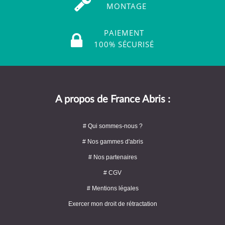
MONTAGE
PAIEMENT
100% SÉCURISÉ
A propos de France Abris :
# Qui sommes-nous ?
# Nos gammes d'abris
# Nos partenaires
# CGV
# Mentions légales
Exercer mon droit de rétractation