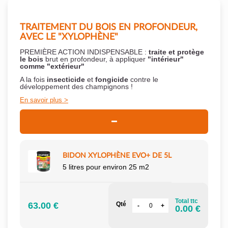
TRAITEMENT DU BOIS EN PROFONDEUR,
AVEC LE "XYLOPHÈNE"
PREMIÈRE ACTION INDISPENSABLE :
traite et protège
le bois
brut en profondeur, à appliquer
"intérieur"
comme "extérieur"
A la fois
insecticide
et
fongicide
contre le
développement des champignons !
En savoir plus
BIDON XYLOPHÈNE EVO+ DE 5L
5 litres pour environ 25 m2
Total ttc
63.00 €
Qté
0.00 €