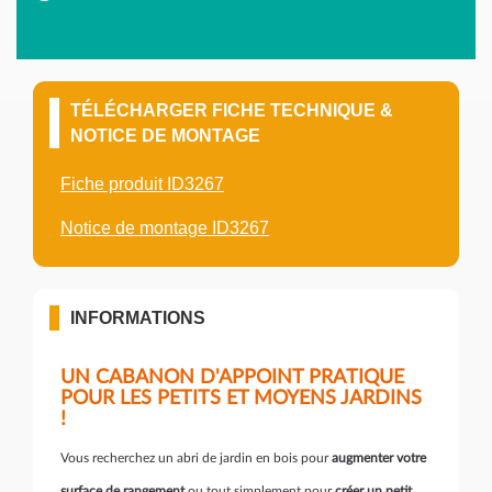
TÉLÉCHARGER FICHE TECHNIQUE &
NOTICE DE MONTAGE
Fiche produit ID3267
Notice de montage ID3267
INFORMATIONS
UN CABANON D'APPOINT PRATIQUE
POUR LES PETITS ET MOYENS JARDINS
!
Vous recherchez un abri de jardin en bois pour
augmenter votre
surface de rangement
ou tout simplement pour
créer un petit