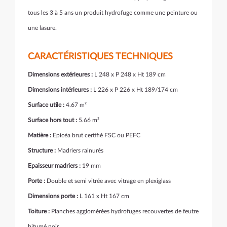
tous les 3 à 5 ans un produit hydrofuge comme une peinture ou
une lasure.
CARACTÉRISTIQUES TECHNIQUES
Dimensions extérieures :
L 248 x P 248 x Ht 189 cm
Dimensions intérieures :
L 226 x P 226 x Ht 189/174 cm
Surface utile :
4.67 m²
Surface hors tout :
5.66 m²
Matière :
Epicéa brut certifié FSC ou PEFC
Structure :
Madriers rainurés
Epaisseur madriers :
19 mm
Porte :
Double et semi vitrée avec vitrage en plexiglass
Dimensions porte :
L 161 x Ht 167 cm
Toiture :
Planches agglomérées hydrofuges recouvertes de feutre
bitumé noir