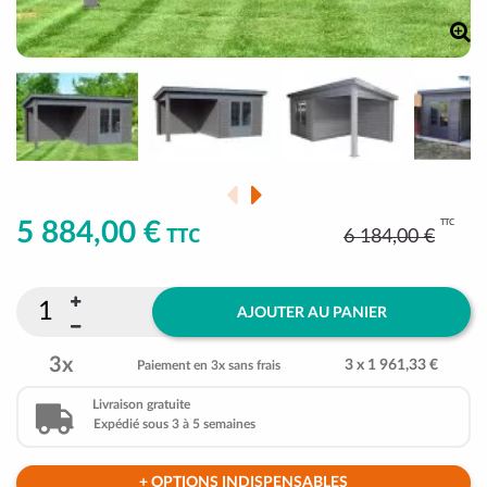
TTC
5 884,00 €
TTC
6 184,00 €
AJOUTER AU PANIER
3x
3 x 1 961,33 €
Paiement en 3x sans frais
Livraison gratuite
Expédié sous 3 à 5 semaines
+ OPTIONS INDISPENSABLES