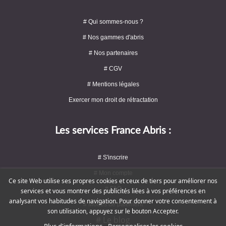
# Qui sommes-nous ?
# Nos gammes d'abris
# Nos partenaires
# CGV
# Mentions légales
Exercer mon droit de rétractation
Les services France Abris :
# S'inscrire
# Mon compte
Ce site Web utilise ses propres cookies et ceux de tiers pour améliorer nos
# FAQ
services et vous montrer des publicités liées à vos préférences en
analysant vos habitudes de navigation. Pour donner votre consentement à
# Modes de paiement
son utilisation, appuyez sur le bouton Accepter.
# Le blog