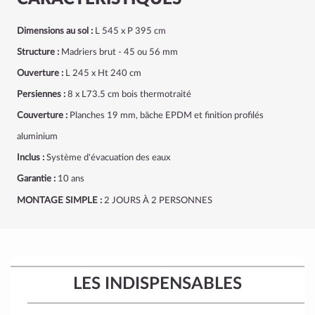
Dimensions au sol :
L 545 x P 395 cm
Structure :
Madriers brut - 45 ou 56 mm
Ouverture :
L 245 x Ht 240 cm
Persiennes :
8 x L73.5 cm bois thermotraité
Couverture :
Planches 19 mm, bâche EPDM et finition profilés
aluminium
Inclus :
Système d'évacuation des eaux
Garantie :
10 ans
MONTAGE SIMPLE :
2 JOURS À 2 PERSONNES
LES INDISPENSABLES