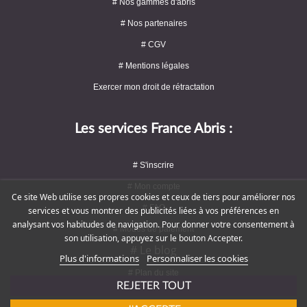
# Nos gammes d'abris
# Nos partenaires
# CGV
# Mentions légales
Exercer mon droit de rétractation
Les services France Abris :
# S'inscrire
# Mon compte
Ce site Web utilise ses propres cookies et ceux de tiers pour améliorer nos
# FAQ
services et vous montrer des publicités liées à vos préférences en
analysant vos habitudes de navigation. Pour donner votre consentement à
# Modes de paiement
son utilisation, appuyez sur le bouton Accepter.
# Le blog
Plus d'informations
Personnaliser les cookies
# Plan du site
REJETER TOUT