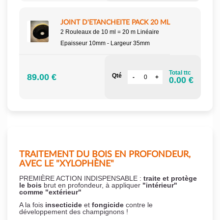
JOINT D'ETANCHEITE PACK 20 ML
2 Rouleaux de 10 ml = 20 m Linéaire
Epaisseur 10mm - Largeur 35mm
Total ttc
89.00 €
Qté
0.00 €
TRAITEMENT DU BOIS EN PROFONDEUR,
AVEC LE "XYLOPHÈNE"
PREMIÈRE ACTION INDISPENSABLE :
traite et protège
le bois
brut en profondeur, à appliquer
"intérieur"
comme "extérieur"
A la fois
insecticide
et
fongicide
contre le
développement des champignons !