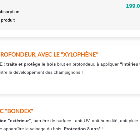
199.0
absorption
 produit
PROFONDEUR, AVEC LE "XYLOPHÈNE"
E :
traite et protège le bois
brut en profondeur, à appliquer
"intérieu
ntre le développement des champignons !
EC "BONDEX"
ion "extérieur"
, barrière de surface : anti-UV, anti-humidité, anti-pluie
se apparaître le veinage du bois.
Protection 8 ans*
!