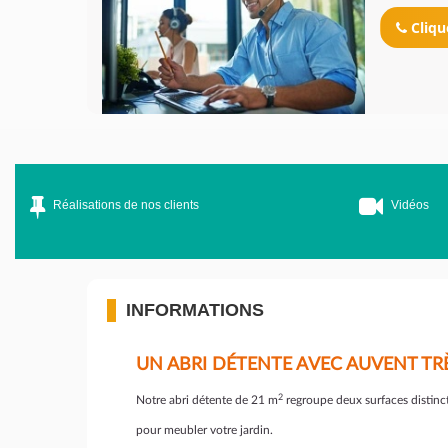
Cliqu
Réalisations de nos clients
Vidéos
INFORMATIONS
UN ABRI DÉTENTE AVEC AUVENT TRÈ
2
Notre abri détente de 21 m
regroupe deux surfaces distinct
pour meubler votre jardin.