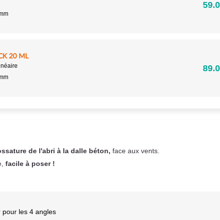
59.0
5mm
CK 20 ML
inéaire
89.0
5mm
ossature de l'abri à la dalle béton,
face aux vents.
e,
facile à poser !
 pour les 4 angles