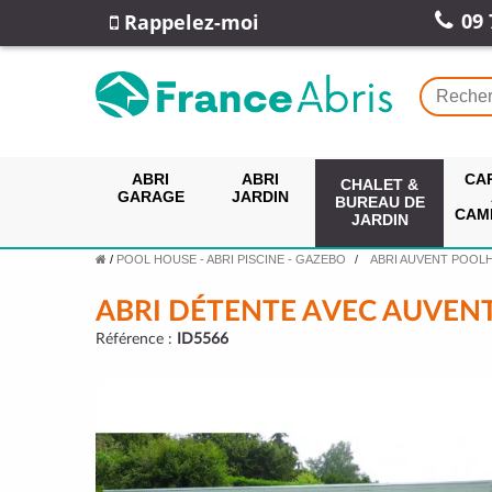
09 
Rappelez-moi
ABRI
ABRI
CA
CHALET &
GARAGE
JARDIN
BUREAU DE
CAM
JARDIN
/
POOL HOUSE - ABRI PISCINE - GAZEBO
ABRI AUVENT POOL
ABRI DÉTENTE AVEC AUVENT
Référence :
ID5566