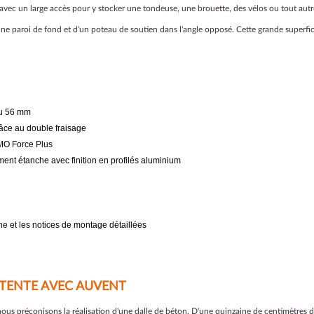
avec un large accès pour y stocker une tondeuse, une brouette, des vélos ou tout autre
ne paroi de fond et d'un poteau de soutien dans l'angle opposé. Cette grande superfici
ou 56 mm
âce au double fraisage
KOMO Force Plus
nt étanche avec finition en profilés aluminium
one et les notices de montage détaillées
DÉTENTE AVEC AUVENT
 nous préconisons la réalisation d'une dalle de béton. D'une quinzaine de centimètres d'