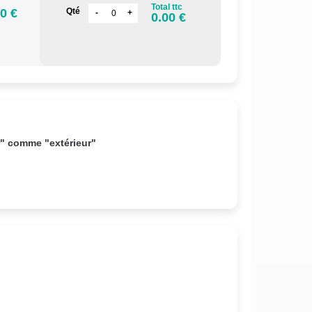
Total ttc
0 €
Qté
0.00 €
r" comme "extérieur"
.