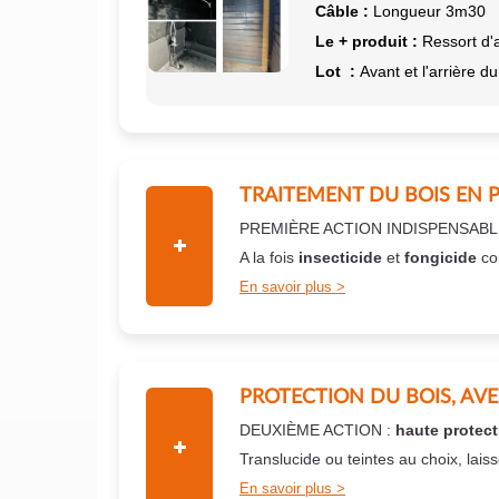
Câble :
Longueur 3m30
Le + produit :
Ressort d'
Lot :
Avant et l'arrière du
TRAITEMENT DU BOIS EN 
PREMIÈRE ACTION INDISPENSABL
A la fois
insecticide
et
fongicide
co
En savoir plus
PROTECTION DU BOIS, AV
DEUXIÈME ACTION :
haute protect
Translucide ou teintes au choix, lais
En savoir plus