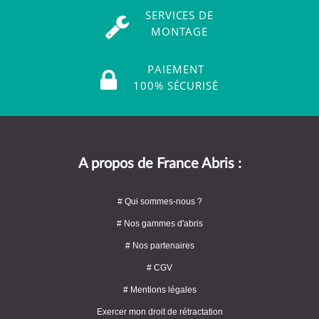
SERVICES DE
MONTAGE
PAIEMENT
100% SÉCURISÉ
A propos de France Abris :
# Qui sommes-nous ?
# Nos gammes d'abris
# Nos partenaires
# CGV
# Mentions légales
Exercer mon droit de rétractation