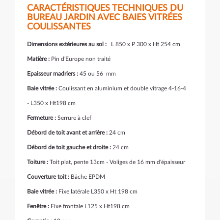
CARACTÉRISTIQUES TECHNIQUES DU
BUREAU JARDIN AVEC BAIES VITRÉES
COULISSANTES
Dimensions extérieures au sol :
L 850 x P 300 x Ht 254 cm
Matière :
Pin d'Europe non traité
Epaisseur madriers :
45 ou 56 mm
Baie vitrée :
Coulissant en aluminium et double vitrage 4-16-4
- L350 x Ht198 cm
Fermeture :
Serrure à clef
Débord de toit avant et arrière :
24 cm
Débord de toit gauche et droite :
24 cm
Toiture :
Toit plat, pente 13cm - Voliges de 16 mm d'épaisseur
Couverture toit :
Bâche EPDM
Baie vitrée :
Fixe latérale L350 x Ht 198 cm
Fenêtre :
Fixe frontale L125 x Ht198 cm