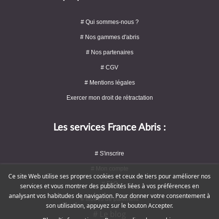
# Qui sommes-nous ?
# Nos gammes d'abris
# Nos partenaires
# CGV
# Mentions légales
Exercer mon droit de rétractation
Les services France Abris :
# S'inscrire
# Mon compte
Ce site Web utilise ses propres cookies et ceux de tiers pour améliorer nos
# FAQ
services et vous montrer des publicités liées à vos préférences en
analysant vos habitudes de navigation. Pour donner votre consentement à
# Modes de paiement
son utilisation, appuyez sur le bouton Accepter.
# Le blog