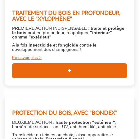
TRAITEMENT DU BOIS EN PROFONDEUR,
AVEC LE "XYLOPHÈNE"
PREMIÈRE ACTION INDISPENSABLE :
traite et protège
le bois
brut en profondeur, à appliquer
"intérieur"
comme "extérieur"
A la fois
insecticide
et
fongicide
contre le
développement des champignons !
En savoir plus
PROTECTION DU BOIS, AVEC "BONDEX"
DEUXIÈME ACTION :
haute protection "extérieur"
,
barrière de surface : anti-UV, anti-humidité, anti-pluie.
Translucide ou teintes au choix, laisse apparaître le