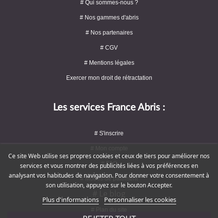
# Qui sommes-nous ?
# Nos gammes d'abris
# Nos partenaires
# CGV
# Mentions légales
Exercer mon droit de rétractation
Les services France Abris :
# S'inscrire
# Mon compte
Ce site Web utilise ses propres cookies et ceux de tiers pour améliorer nos
# FAQ
services et vous montrer des publicités liées à vos préférences en
analysant vos habitudes de navigation. Pour donner votre consentement à
# Modes de paiement
son utilisation, appuyez sur le bouton Accepter.
# Le blog
Plus d'informations
Personnaliser les cookies
# Plan du site