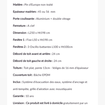
Matière :
Pin d'Europe non traité
Epaisseur madriers :
45 ou 56 mm
Porte coulissante :
Aluminium + double vitrage
Fermeture :
A clef
Dimension :
L250 x Ht198 cm
Fenêtre 1 :
Fixe L50 x Ht198 cm
Fenêtres 2 :
3 Oscillo-battantes L100 x Ht100cm
Débord de toit avant et arrière :
24 cm
Débord de toit gauche et droite :
24 cm
Toiture :
Toit plat, pente 13cm - Voliges de 16 mm d'épaisseur
Couverture toit :
Bâche EPDM
Inclus :
Système d'évacuation des eaux, système d'ancrage et
anti-tempête, grille d'aération avec moustiquaire
Garantie :
10 ans
Livraison : Ce produit est livré à domicile
gratuitement par un